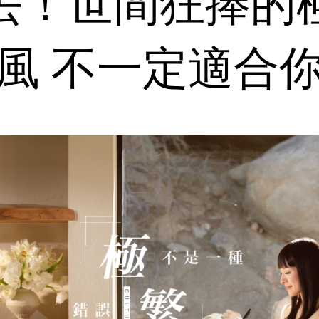
丟！世間狂捧的
風 不一定適合