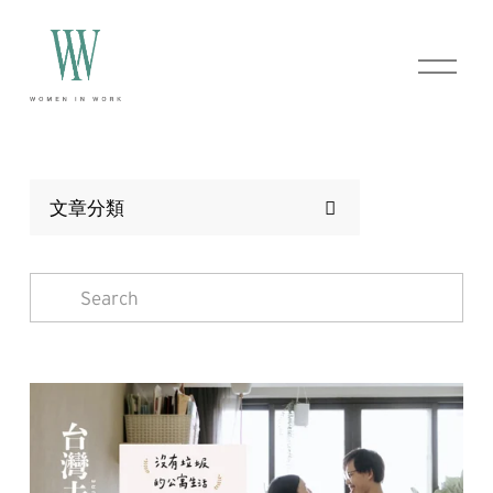
O
p
e
n
M
e
n
u
文章分類