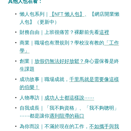
其他人也在看：
懶人包系列｜
【NFT 懶人包】
、【網店開業懶
人包】（更新中）
財務自由｜上班很痛苦？裸辭前先看
這裡
商業｜職場也有潛規則？學校沒有教的
「工作
學」
創業｜
放假仍無法好好放鬆？
身心靈保養是終
生課題
成功故事｜職場成就，
千里馬就是需要像這樣
的伯樂！
人物專訪｜
成功人士都這樣說⋯⋯
自我成長｜「我不夠資格」、「我不夠聰明」
⋯⋯都是讓你
遇到阻滯的藉口
為你而設｜不滿於現在的工作，
不如攜手與我