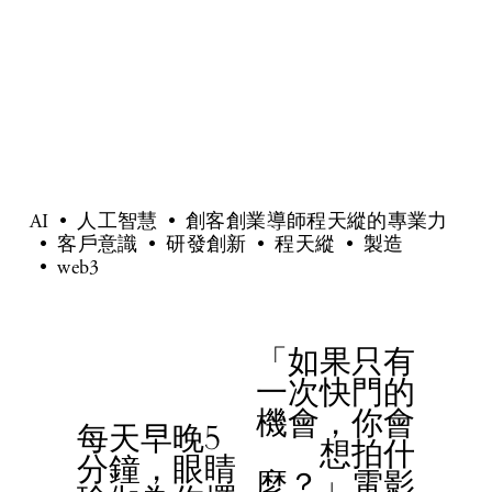
Sign Up
AI
人工智慧
創客創業導師程天縱的專業力
客戶意識
研發創新
程天縱
製造
web3
「如果只有
N
一次快門的
e
機會，你會
x
每天早晚5
P
想拍什
t
分鐘，眼睛
r
麼？」電影