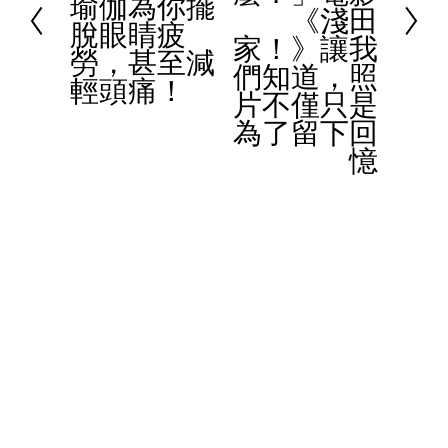
瑜伽為你擺
e
《淺田
脫眼睛疲
v
家！》讓我
勞，甚至減
i
們知道，照
輕頭痛！
o
片不僅只是
u
為了留下回
s
憶