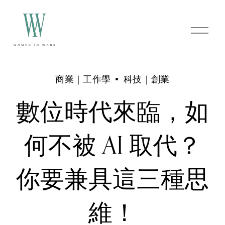
O
p
e
n
M
e
商業｜工作學
科技｜創業
n
u
數位時代來臨，如
何不被 AI 取代？
你要兼具這三種思
維！