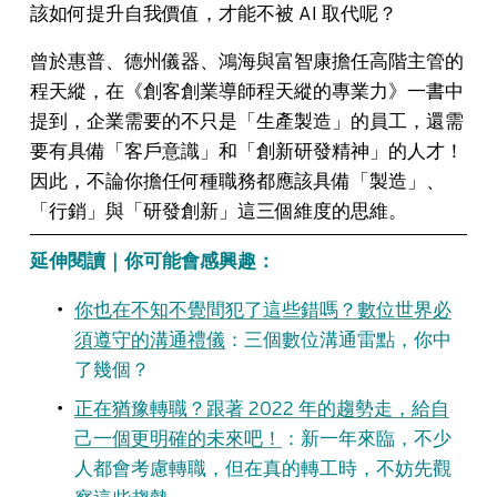
該如何提升自我價值，才能不被 AI 取代呢？
曾於惠普、德州儀器、鴻海與富智康擔任高階主管的
程天縱，在《創客創業導師程天縱的專業力》一書中
提到，企業需要的不只是「生產製造」的員工，還需
要有具備「客戶意識」和「創新研發精神」的人才！
因此，不論你擔任何種職務都應該具備「製造」、
「行銷」與「研發創新」這三個維度的思維。
延伸閱讀｜你可能會感興趣：
你也在不知不覺間犯了這些錯嗎？數位世界必
須遵守的溝通禮儀
：三個數位溝通雷點，你中
了幾個？
正在猶豫轉職？跟著 2022 年的趨勢走，給自
己一個更明確的未來吧！
：新一年來臨，不少
人都會考慮轉職，但在真的轉工時，不妨先觀