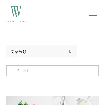
O
p
e
n
M
e
n
u
文章分類