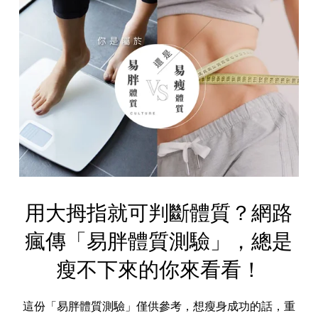
用大拇指就可判斷體質？網路
瘋傳「易胖體質測驗」，總是
瘦不下來的你來看看！
這份「易胖體質測驗」僅供參考，想瘦身成功的話，重