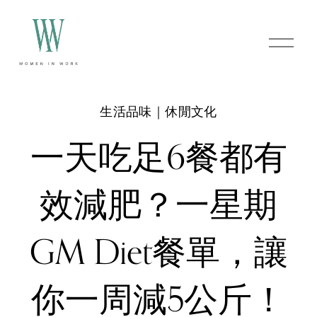
O
p
e
n
M
e
生活品味｜休閒文化
n
u
一天吃足6餐都有
效減肥？一星期
GM Diet餐單，讓
你一周減5公斤！