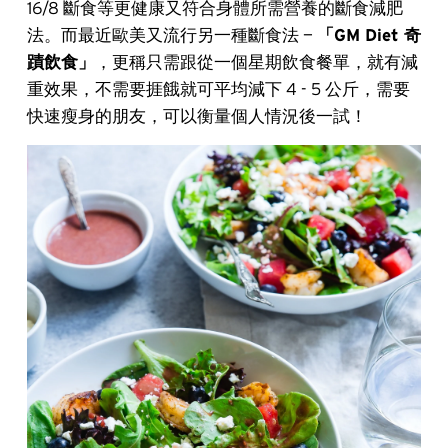
16/8 斷食等更健康又符合身體所需營養的斷食減肥
法。而最近歐美又流行另一種斷食法 —
「GM Diet 奇
蹟飲食」
，更稱只需跟從一個星期飲食餐單，就有減
重效果，不需要捱餓就可平均減下 4 - 5 公斤，需要
快速瘦身的朋友，可以衡量個人情況後一試！