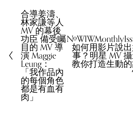
合導姜濤、
P
林家謙等人
r
MV 的幕後
e
功臣 備受矚
#WIWMonthlyIs
v
N
目的 MV 導
如何用影片說出
i
e
演 Maggie
事？明星 MV 
o
x
Leung：
教你打造生動的
u
t
「我作品內
s
的每個角色
都是有血有
肉」