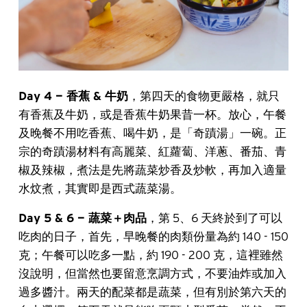
Day 4 — 香蕉 & 牛奶
，第四天的食物更嚴格，就只
有香蕉及牛奶，或是香蕉牛奶果昔一杯。放心，午餐
及晚餐不用吃香蕉、喝牛奶，是「奇蹟湯」一碗。正
宗的奇蹟湯材料有高麗菜、紅蘿蔔、洋蔥、番茄、青
椒及辣椒，煮法是先將蔬菜炒香及炒軟，再加入適量
水炆煮，其實即是西式蔬菜湯。
Day 5 & 6 — 蔬菜＋肉品
，第 5、6 天終於到了可以
吃肉的日子，首先，早晚餐的肉類份量為約 140 - 150
克；午餐可以吃多一點，約 190 - 200 克，這裡雖然
沒說明，但當然也要留意烹調方式，不要油炸或加入
過多醬汁。兩天的配菜都是蔬菜，但有別於第六天的