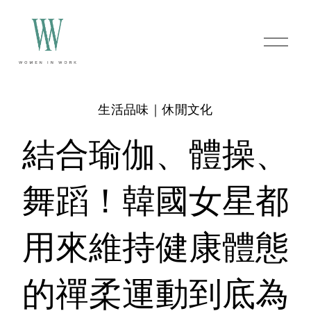
O
p
e
n
M
e
生活品味｜休閒文化
n
u
結合瑜伽、體操、
舞蹈！韓國女星都
用來維持健康體態
的禪柔運動到底為