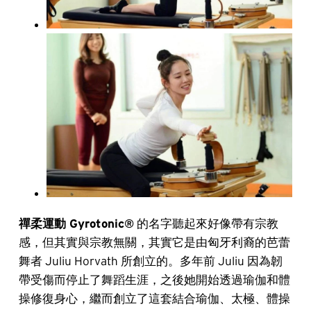
禪柔運動 Gyrotonic®
的名字聽起來好像帶有宗教
感，但其實與宗教無關，其實它是由匈牙利裔的芭蕾
舞者 Juliu Horvath 所創立的。多年前 Juliu 因為韌
帶受傷而停止了舞蹈生涯，之後她開始透過瑜伽和體
操修復身心，繼而創立了這套結合瑜伽、太極、體操