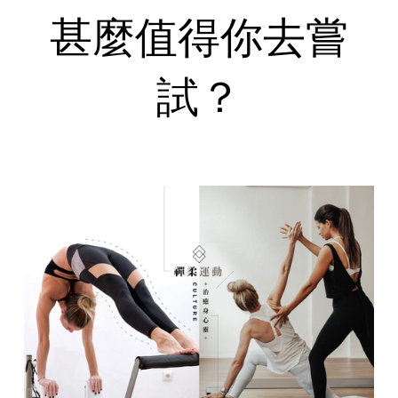
甚麼值得你去嘗
試？