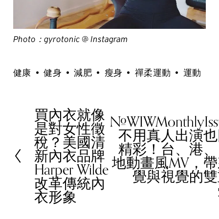
Photo：gyrotonic @ Instagram
健康
健身
減肥
瘦身
禪柔運動
運動
買內衣就像
P
#WIWMonthlyIs
N
是對女性徵
r
不用真人出演也
e
稅？美國清
e
精彩！台、港、
x
新內衣品牌
v
地動畫風MV，
t
Harper Wilde
i
覺與視覺的雙
改革傳統內
o
衣形象
u
s