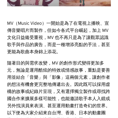
MV（Music Video）一開始是為了在電視上播映、宣
傳音樂唱片而製作，但如今各式平台崛起，加上 MV
文化日益備受重視，MV 也不再只是為了讓觀眾認識
歌手與作品的廣告，而是一種增添亮點的手法，甚至
更能為歌曲本身錦上添花。
隨著目的與需求改變，MV 的創作形式變得更加多
元，無論是運用酷炫的特效或情感故事，重點是要善
用並結合「音樂」與「影像」這兩個元素，讓創作者
的想法有機會更完整地傳遞出去。因此既可以採用虛
構的故事或紀錄片呈現，又有選擇獨立製作或尋找跨
國合作來擴展多樣可能性，也能邀請歌手本人入鏡或
另外找演員來表演、甚至運用動畫打造奇幻的世界。
以下便為大家介紹來自台灣、香港、日本的動畫團