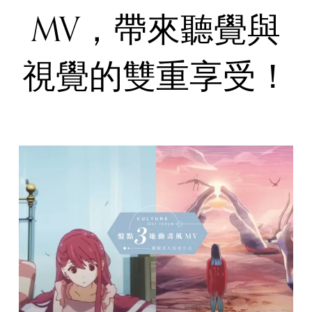
MV，帶來聽覺與
視覺的雙重享受！