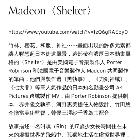
Madeon〈Shelter〉
https://www.youtube.com/watch?v=fzQ6gRAEoy0
竹林、櫻花、和服、神社⋯⋯畫面出現的許多元素都
讓人聯想起日本街道風景，這部帶有濃厚日本動畫風
格的〈Shelter〉是由美國電子音樂製作人 Porter
Robinson 和法國電子音樂製作人 Madeon 共同製作
的單曲，他們與製作過《黑執事》、《刀劍神域》、
《七大罪》等高人氣作品的日本知名動畫公司 A-1
Pictures 跨域製作 MV，由 Porter Robinson 提供劇
本、赤井俊文執導、河野惠美擔任人物設計、竹田悠
介擔當美術監督，聲優三澤紗千香為其配音。
故事描述一名叫凜（Rin）的17歲少女長時間住在未
來的虛擬世界的飛船中、孤獨地生活在虛擬世界裡，