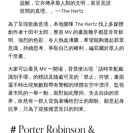
提醒，它亦傳承着人類的文明，甚至見證
世間的真理。」——The Hertz
為了呈現歌曲意境，本地樂隊 The Hertz 找上多媒體
創作者十田中太郎，整首 MV 的畫面幾乎都是非常鮮
明、強烈的色彩，令人熱血沸騰，希望能夠激起群眾
意識，持續思考、爭取自己的權利，編寫屬於眾人的
千世書。
大家可以看見 MV 一開場，背景便出現「請時常配戴
識別手環」的標語及隨處可見的「禁止」符號，畫面
還不時出現無數顆帶有警帽的球體在空中漂浮、監視
著市民的一舉一動，面對如此壓抑、失去自由的世
界，依然有一群人背負著犧牲烈士的期盼、願意起身
抗爭，只為了迎接撥雲見日的到來。
＃Porter Robinson &