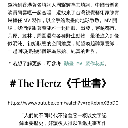
邀請到香港著名填詞人周耀輝為其填詞、中國音樂劇
演員阿雲嘎一起合唱，還找來了台灣視覺藝術家陳青
琳擔任 MV 製作，以全手繪動畫向地球致敬。MV 開
場，我們便跟著蔡健雅一起睜眼、出發，穿越都市、
荒原、叢林，周圍還有各種野生動物，最後進入到像
似混沌、初始狀態的空間維度，期望喚起聽眾意識，
一起回頭擁抱那個最為原始、純真的世界。
＊若想了解更多，可參考 
動畫 MV 製作花絮
。
＃The Hertz《千世書》
https://www.youtube.com/watch?v=rqKxbmXBbD0
「人們於不同時代不論善惡一概以文字記
錄重要歷史，好讓後人得以借鑑史事互作