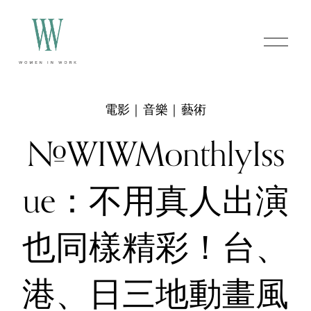
O
p
e
n
M
e
電影｜音樂｜藝術
n
u
#WIWMonthlyIss
ue：不用真人出演
也同樣精彩！台、
港、日三地動畫風