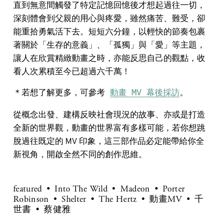
直到無意間觸發了特定記憶回憶後才想起過往一切，
深刻體會到父親的用心與疼愛，雖然痛苦、難受，卻
能重拾勇氣活下去。短短六分鐘，以輕快的節奏包裹
著關於「生存的意義」、「孤獨」與「愛」等主題，
讓人在欣賞精緻動畫之時，亦能反思自己的觀點，收
看人次累積至今已超過六千萬！
＊若想了解更多，可參考 
動畫 MV 幕後採訪
。
從概念出發、建構反映社會現況的故事、亦或是打造
全新的世界觀，動畫的世界富有多樣可能，若你想跳
脫過往既定的 MV 印象，這三部作品必定能帶給你全
新視角，開啟全然不同的創作思維。
featured
Into The Wild
Madeon
Porter
Robinson
Shelter
The Hertz
動畫MV
千
世書
蔡健雅