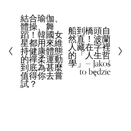
結合瑜伽、
P
體操、舞
r
船到橋頭自
N
蹈！韓國女
e
然直！波蘭
e
星都用來維
v
人藏在字裡
x
持健康體態
i
的「人生哲
t
的禪柔運動
o
學」— Jakoś
到底為甚麼
u
to będzie
值得你去嘗
s
試？