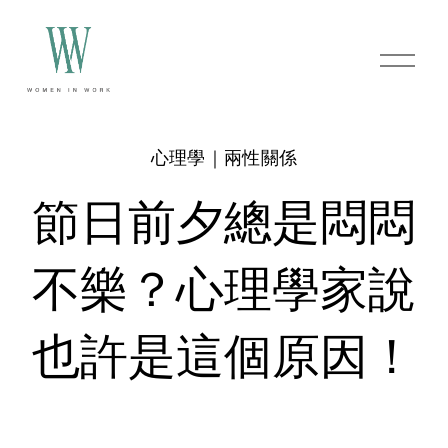
O
p
e
n
M
e
心理學｜兩性關係
n
u
節日前夕總是悶悶
不樂？心理學家說
也許是這個原因！