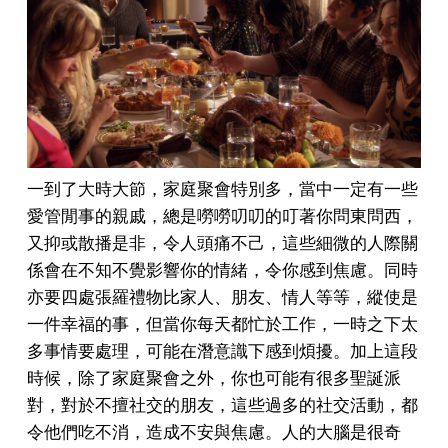
一到了大時大節，家庭聚會特別多，當中一定有一些
愛管閒事的親戚，總是嘮嘮叨叨的叮著你問東問西，
又抑或散播是非，令人頭痛不己，這些細微的人際關
係會在不知不覺影響你的情緒，令你感到焦慮。同時
亦要四處張羅禮物比家人、朋友、情人等等，縱使是
一件幸福的事，但當你每天都忙於工作，一時之下太
多事情要處理，可能在潛意識下感到煩擾。加上這段
時候，除了家庭聚會之外，你也可能有很多聖誕派
對，對於不擅社交的朋友，這些過多的社交活動，都
令他們吃不消，造成不安與焦慮。
人的大腦是很奇