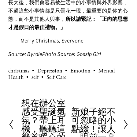
長大後，我們會容易被生活中的小事情與外界影響，
不過這些小事情都是只曇花一現，最重要的是你的心
態，而不是其他人與事，
所以請緊記：「正向的思想
才是假日的最佳禮物。」
Merry Christmas, Everyone
Source:
ByrdiePhoto Source: Gossip Girl
christmas
Depression
Emotion
Mental
Health
self
Self Care
想在辦公室
P
感受聖誕氣
新娘子絕不
r
N
氛？帶上耳
可忽略的小
e
e
機，聽聽這
點綴！讓人
v
x
i
t