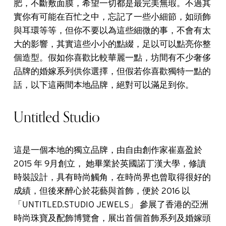
肥，不斷敷面膜，希望一切都是最完美無瑕。
不過其
實你有可能在百忙之中，忘記了一些小細節，如頭飾
與耳環等等，但你不要以為這些細微的事，不會有太
大的影響，其實這些小小的點綴，足以可以點亮你整
個造型。假如你喜歡比較華麗一點，坊間有不少奢侈
品牌的婚嫁系列供你選擇，但假若你喜歡獨特一點的
話，以下這兩間本地品牌，絕對可以滿足到你。
Untitled Studio
這是一個本地的獨立品牌，由自由創作家崔嘉盈於
2015 年 9月創立， 她畢業於英國諾丁漢大學，修讀
時裝設計，具有時尚觸角，在時尚界也曾取得很好的
成績，但後來醉心於花藝與首飾，便於 2016 以
「UNTITLED.STUDIO JEWELS」 參展了香港的亞洲
時尚珠寶及配飾博覽會，展出首個首飾系列及婚嫁頭