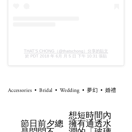
THAT’S CHONG（@thatschong）分享的貼文
於
PDT 2018 年 6月 月 5 日 下午 10:31
張貼
Accessories
Bridal
Wedding
夢幻
婚禮
想短時間內
N
節日前夕總
擁有通透水
e
P
是悶悶不
潤的「玻璃
x
r