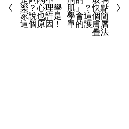
樂？心理學
肌」？快點
t
e
家說也許是
學會這個簡
v
這個原因！
單的護膚層
i
疊法
o
u
s