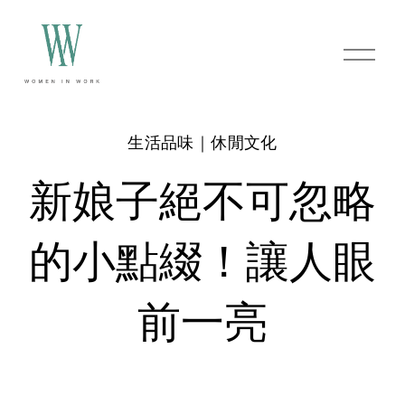
O
p
e
n
M
e
生活品味｜休閒文化
n
u
新娘子絕不可忽略
的小點綴！讓人眼
前一亮