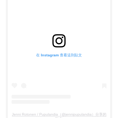
在 Instagram 查看這則貼文
Jenni Rotonen / Pupulandia（@jennipupulandia）分享的