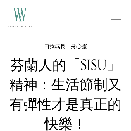
O
p
e
n
M
e
自我成長｜身心靈
n
u
芬蘭人的「SISU」
精神：生活節制又
有彈性才是真正的
快樂！