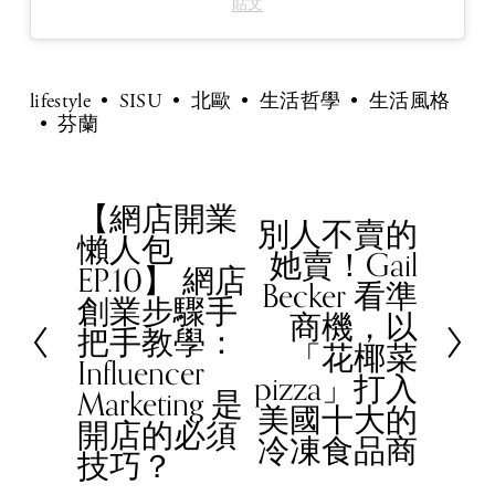
貼文
lifestyle
SISU
北歐
生活哲學
生活風格
芬蘭
【網店開業
P
別人不賣的
N
懶人包
r
她賣！Gail
e
EP.10】 網店
e
Becker 看準
x
創業步驟手
v
商機，以
t
把手教學：
i
「花椰菜
Influencer
o
pizza」打入
Marketing 是
u
美國十大的
開店的必須
s
冷凍食品商
技巧？