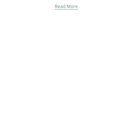
Read More
© 2023 Women In Work Limited. All rights reserved
Terms of use
Privacy Policy