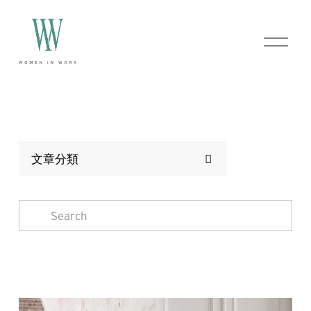
O
p
e
n
M
e
n
u
文章分類