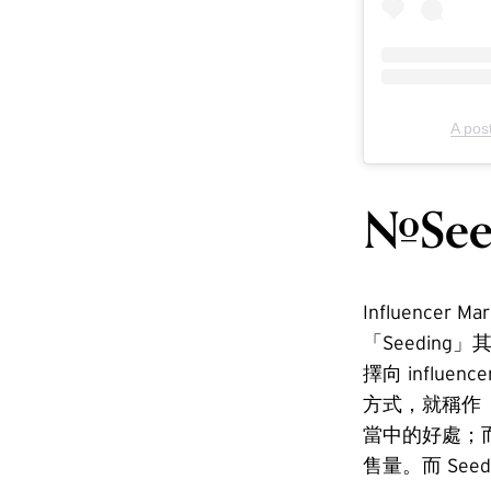
A post
#Se
Influence
「Seedin
擇向 infl
方式，就稱作「
當中的好處；
售量。而 Se