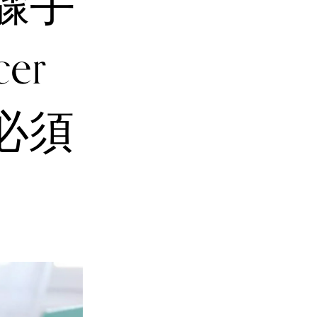
步驟手
er
的必須