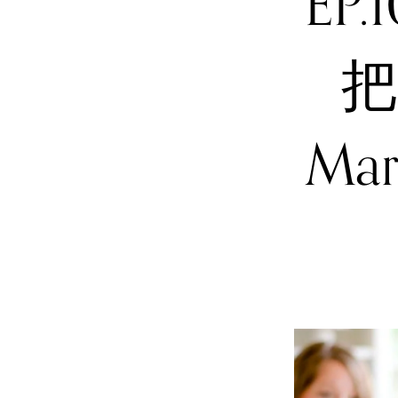
EP
把
Ma