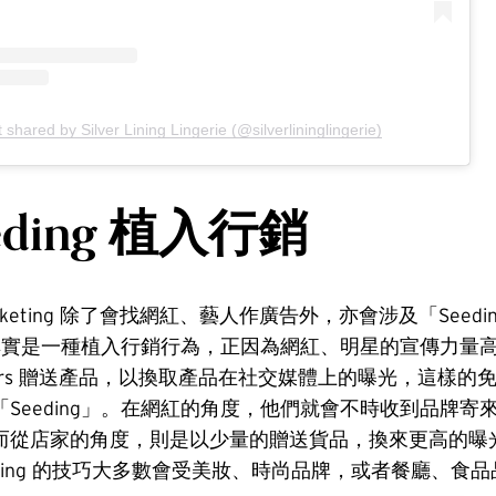
 shared by Silver Lining Lingerie (@silverlininglingerie)
eding 植入行銷
r Marketing 除了會找網紅、藝人作廣告外，亦會涉及「Seed
g」其實是一種植入行銷行為，正因為網紅、明星的宣傳力量
uencers 贈送產品，以換取產品在社交媒體上的曝光，這樣
Seeding」。在網紅的角度，他們就會不時收到品牌寄
而從店家的角度，則是以少量的贈送貨品，換來更高的曝
eding 的技巧大多數會受美妝、時尚品牌，或者餐廳、食