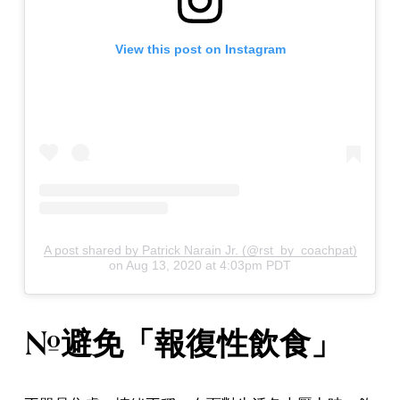
View this post on Instagram
A post shared by Patrick Narain Jr. (@rst_by_coachpat)
on
Aug 13, 2020 at 4:03pm PDT
#避免「報復性飲食」