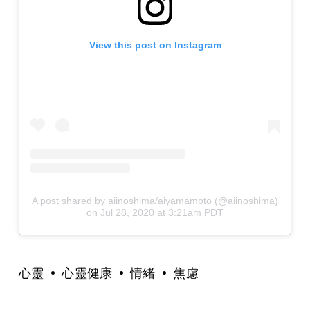
View this post on Instagram
A post shared by aiinoshima/aiyamamoto (@aiinoshima)
on
Jul 28, 2020 at 3:21am PDT
心靈
心靈健康
情緒
焦慮