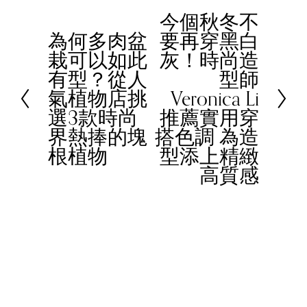
今個秋冬不
N
為何多肉盆
要再穿黑白
e
P
栽可以如此
灰！時尚造
x
r
有型？從人
型師
t
e
氣植物店挑
Veronica Li
v
選3款時尚
推薦實用穿
i
界熱捧的塊
搭色調 為造
o
根植物
型添上精緻
u
高質感
s