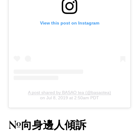
View this post on Instagram
A post shared by BASAO tea (@basaotea)
on
Jul 8, 2019 at 2:50am PDT
#向身邊人傾訴