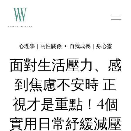
O
p
e
n
M
e
心理學｜兩性關係
自我成長｜身心靈
n
u
面對生活壓力、感
到焦慮不安時 正
視才是重點！4個
實用日常紓緩減壓