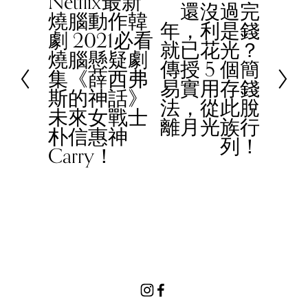
Netflix最新
P
還沒過完
N
燒腦動作韓
r
年，利是錢
e
劇 2021必看
e
就已花光？
x
燒腦懸疑劇
v
傳授 5 個簡
t
集《薛西弗
i
易實用存錢
斯的神話》
o
法，從此脫
未來女戰士
u
離月光族行
朴信惠神
s
列！
Carry！