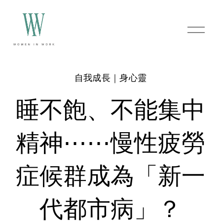
O
p
e
n
M
e
自我成長｜身心靈
n
u
睡不飽、不能集中
精神⋯⋯慢性疲勞
症候群成為「新一
代都市病」？