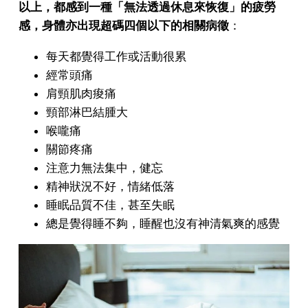
以上，都感到一種「無法透過休息來恢復」的疲勞
感，身體亦出現超碼四個以下的相關病徵
：
每天都覺得工作或活動很累
經常頭痛
肩頸肌肉痠痛
頸部淋巴結腫大
喉嚨痛
關節疼痛
注意力無法集中，健忘
精神狀況不好，情緒低落
睡眠品質不佳，甚至失眠
總是覺得睡不夠，睡醒也沒有神清氣爽的感覺