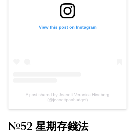
View this post on Instagram
A post shared by Jeanett Veronica Hindberg
(@jeanettpaabudget)
#52 星期存錢法