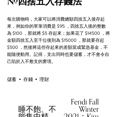
#四捨五入存錢法
每次購物時，大家可以將消費總額四捨五入後存起
來，例如你的單筆消費是 $95 ，四捨五入後的整數
為 $100 ，那就將 $5 存起來；如果花了 $14500 ，將
金額四捨五入至千位後則為 $15000 ，那就要存起
$500 ，然後將這些存起來的差額當成緊急基金，不
能隨便動用。記得，支出同時也要儲蓄，才不會令自
己陷於入不敷支的窘境。
儲蓄
存錢
理財
Fendi Fall
N
睡不飽、不
Winter
e
P
能集中精
2021：Kim
x
r