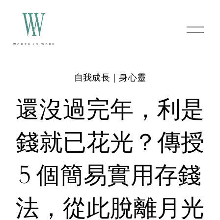
O
p
e
n
M
e
自我成長｜身心靈
n
u
還沒過完年，利是
錢就已花光？傳授
5 個簡易實用存錢
法，從此脫離月光