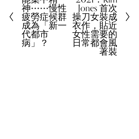
神⋯⋯慢性
Jones 首次
t
e
疲勞症候群
操刀女裝成
v
成為「新一
衣作，貼近
i
代都市
女性需要的
o
病」？
日常都會風
u
著裝
s