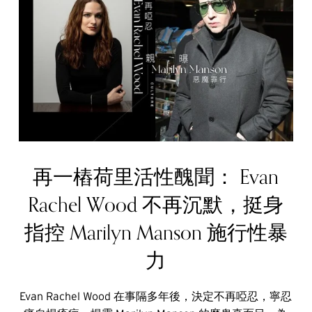
再一樁荷里活性醜聞： Evan
Rachel Wood 不再沉默，挺身
指控 Marilyn Manson 施行性暴
力
Evan Rachel Wood 在事隔多年後，決定不再啞忍，寧忍