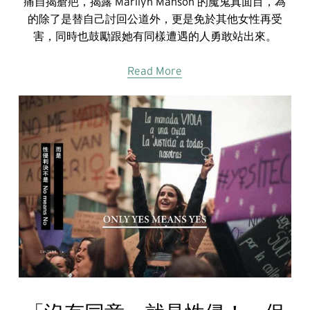
痛自揭瘡疤，揭露 Marilyn Manson 的魔鬼真面目，為
的除了是替自己討回公道外，更是免於其他女性再受
害，同時也鼓勵跟她有同樣遭遇的人勇敢站出來。
Read More