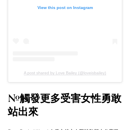
View this post on Instagram
A post shared by Love Bailey (@loveisbailey)
#觸發更多受害女性勇敢
站出來