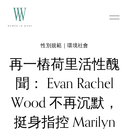
O
p
e
n
M
e
性別規範｜環境社會
n
u
再一樁荷里活性醜
聞： Evan Rachel
Wood 不再沉默，
挺身指控 Marilyn