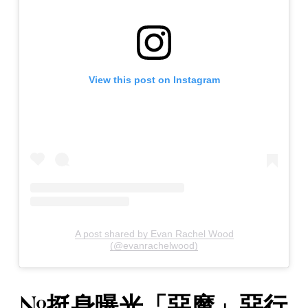
View this post on Instagram
A post shared by Evan Rachel Wood
(@evanrachelwood)
#挺身曝光「惡魔」惡行