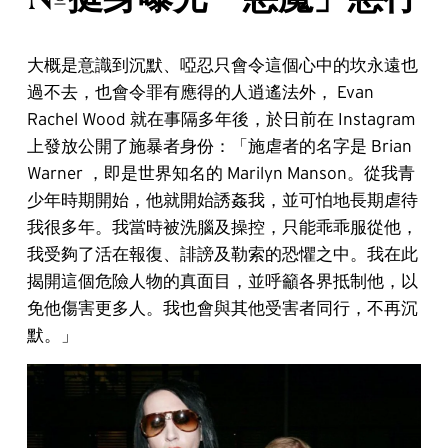
大概是意識到沉默、啞忍只會令這個心中的坎永遠也
過不去，也會令罪有應得的人逍遙法外， Evan
Rachel Wood 就在事隔多年後，於日前在 Instagram
上發放公開了施暴者身份：「施虐者的名字是 Brian
Warner ，即是世界知名的 Marilyn Manson。從我青
少年時期開始，他就開始誘姦我，並可怕地長期虐待
我很多年。我當時被洗腦及操控，只能乖乖服從他，
我受夠了活在報復、誹謗及勒索的恐懼之中。我在此
揭開這個危險人物的真面目，並呼籲各界抵制他，以
免他傷害更多人。我也會與其他受害者同行，不再沉
默。」