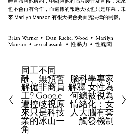
時宣布與他解約，中斷與他的唱片製作及宣傳，未來
也不會再有合作，而這樣的報應大概也只是序幕，未
來 Marilyn Manson 有很大機會要面臨法律的制裁。
Brian Warner
Evan Rachel Wood
Marilyn
Manson
sexual assault
性暴力
性醜聞
同工不同
P
酬、無預警
腦科學專家
r
N
解僱非裔員
解釋 女性為
e
e
工? Google
何總被視為
v
x
遭控歧視原
情緒化：女
i
t
來只是科技
人大腦有套
o
業的冰山一
觸發機制
u
角
s