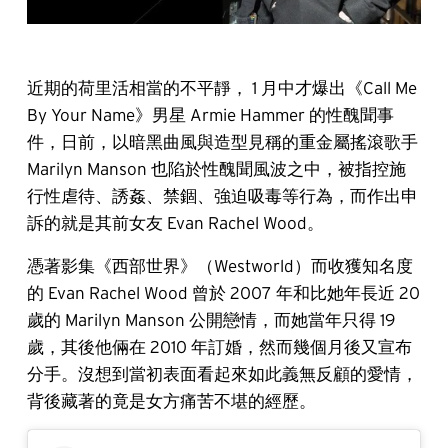
近期的荷里活相當的不平靜， 1 月中才爆出《Call Me
By Your Name》男星 Armie Hammer 的性醜聞事
件，日前，以暗黑曲風與造型見稱的重金屬搖滾歌手
Marilyn Manson 也陷於性醜聞風波之中，被指控施
行性虐待、誘姦、禁錮、強迫吸毒等行為，而作出申
訴的就是其前女友 Evan Rachel Wood。
憑著影集《西部世界》（Westworld）而收獲知名度
的 Evan Rachel Wood 曾於 2007 年和比她年長近 20
歲的 Marilyn Manson 公開戀情，而她當年只得 19
歲，其後他倆在 2010 年訂婚，然而幾個月後又宣布
分手。沒想到當初表面看起來如此義無反顧的愛情，
背後藏著的竟是女方痛苦不堪的經歷。