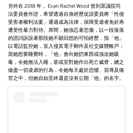
另外在 2018 年， Evan Rachel Wood 曾到眾議院司
法委員會作證，希望透過自身經歷促請委員將「性侵
受害者權利法案」通過成為法律，保障受虐者免於再
遭受性暴力對待。席間，她強忍著悲傷，以一段落落
的證詞訴說著那段她不願回想的可怕經歷，指「他」
以電話監控她，並入侵其電子郵件及社交媒體帳戶；
當她想要睡覺時，「他」會向她扔東西或強迫她吸
毒，令她無法入睡，甚或至對她作出死亡威脅，總之
做盡一切凌虐的行為，令她每天處於恐懼、屈辱及痛
苦之中，但她自始至終還是沒有公開「他」的名字。