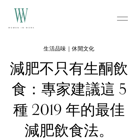
O
p
e
n
M
e
生活品味｜休閒文化
n
u
減肥不只有生酮飲
食：專家建議這 5
種 2019 年的最佳
減肥飲食法。