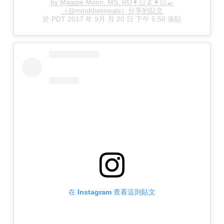
by Maggie Moon, MS, RD👩🏻‍🔬👩🏻‍🍳
（@minddietmeals）分享的貼文
於
PDT 2017 年 9月 月 20 日 下午 5:50
張貼
在 Instagram 查看這則貼文