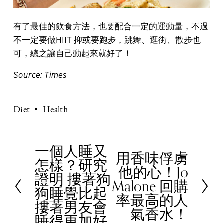
有了最佳的飲食方法，也要配合一定的運動量，不過
不一定要做HIIT 抑或要跑步，跳舞、逛街、散步也
可，總之讓自己動起來就好了！
Source: Times
Diet
Health
一個人睡又
P
用香味俘虜
N
怎樣？研究
r
他的心！Jo
e
證明 摟著狗
e
Malone 回購
x
狗睡覺比起
v
率最高的人
t
摟著男友會
i
氣香水！
睡得更加好
o