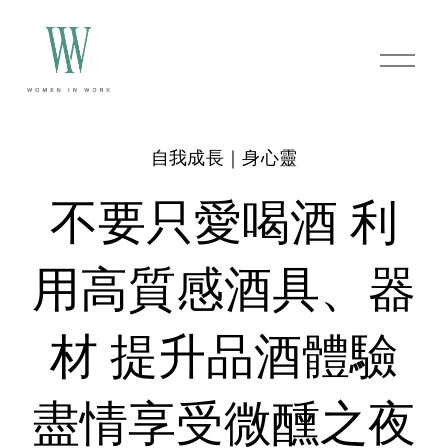
O
p
e
n
M
e
自我成長｜身心靈
n
u
不要只愛喝酒 利
用高質感酒具、器
材 提升品酒體驗
盡情享受微醺之夜