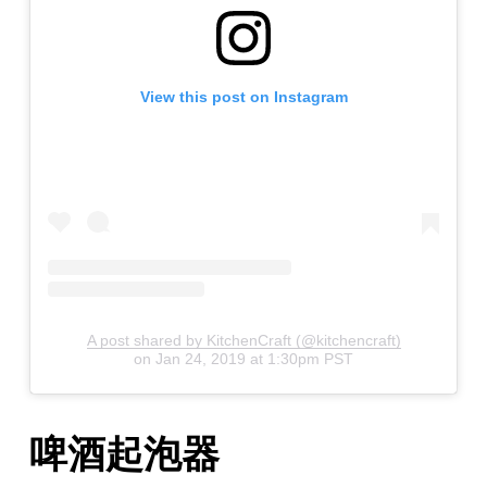
View this post on Instagram
A post shared by KitchenCraft (@kitchencraft)
on
Jan 24, 2019 at 1:30pm PST
啤酒起泡器