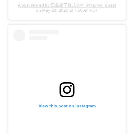
A post shared by 田島硝子株式会社 (@tajima_glass)
on
May 29, 2020 at 7:50pm PDT
View this post on Instagram