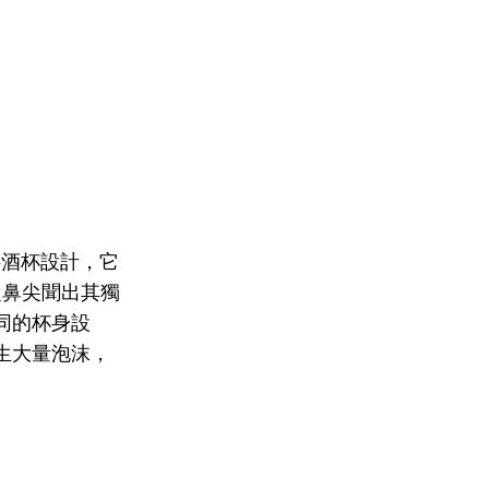
傾斜酒杯設計，它
從鼻尖聞出其獨
同的杯身設
生大量泡沫，