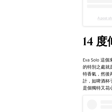
A post s
14 
Eva Sol
的特別之處就
特香氣，然後
計，如啤酒杯
是個獨特又花