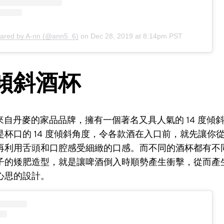
hared by A-nn (@ann5_6)
on
Dec 28, 2019 at 8:14pm PST
度傾斜酒杯
o 這個來自丹麥的家品品牌，擁有一個著名又具人氣的 14 度
是杯口的 14 度傾斜角度，令各款酒在入口前，就先讓你
再利用舌頭和口腔感受細緻的口感。而不同的酒杯都有不
子的矮肥造型，就是讓啤酒倒入時順勢產生衝擊，從而產
心思的設計。