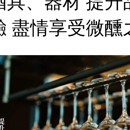
酒具、器材 提升
驗 盡情享受微醺