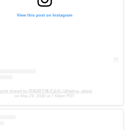
View this post on Instagram
 post shared by 田島硝子株式会社 (@tajima_glass)
on
May 29, 2020 at 7:50pm PDT