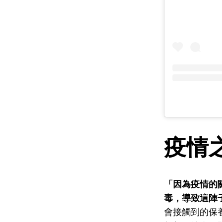
疫情
「因為疫情的
毒，導致這陣
會接觸到的保