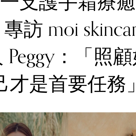
一支護手霜療癒
訪 moi skinca
 Peggy：「照
己才是首要任務