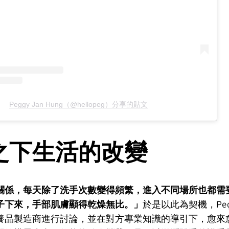
Peggy Jan Hung（@hellopeg）分享的貼文
之下生活的改變
關係，每天除了洗手次數變得頻繁，進入不同場所也都需
子下來，手部肌膚顯得乾燥無比。」
於是以此為契機，Peg
養品製造商進行討論，並在對方專業知識的導引下，愈來