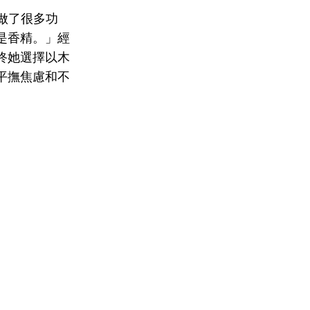
我做了很多功
是香精。」經
終她選擇以木
平撫焦慮和不