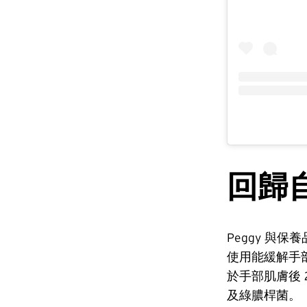
回歸
Peggy 與
使用能緩解手
於手部肌膚後 
及綠膿桿菌。