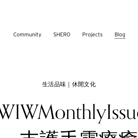
Community
SHERO
Projects
Blog
生活品味｜休閒文化
IWMonthlyIss