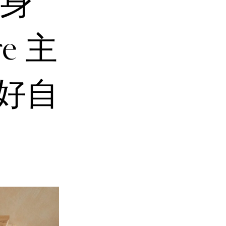
身
re 主
顧好自
」