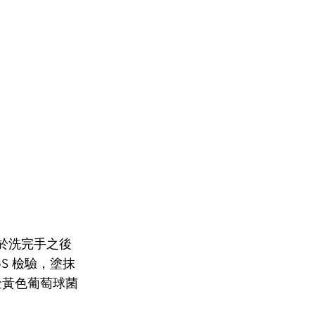
，於洗完手之後
S 檢驗，塗抹
金黃色葡萄球菌