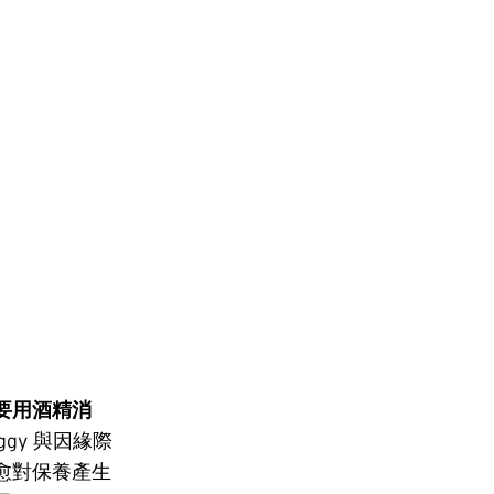
要用酒精消
gy 與因緣際
愈對保養產生