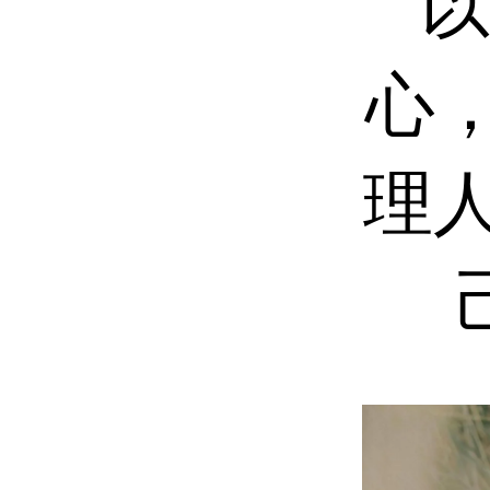
以
心，專
理人