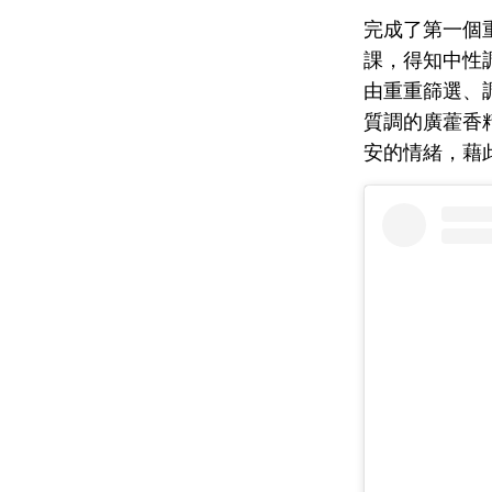
完成了第一個重
課，得知中性
由重重篩選、
質調的廣藿香
安的情緒，藉