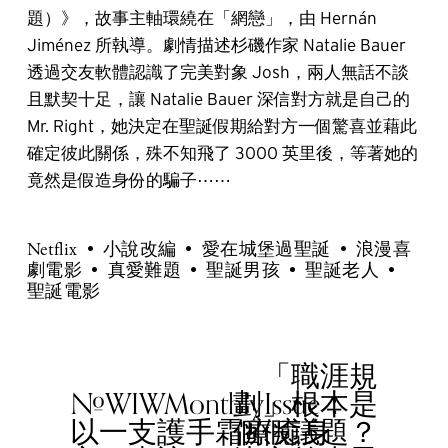
題）》，故事主軸環繞在「網戀」，由 Hernán
Jiménez 所執導。劇情描述杉磯作家 Natalie Bauer
透過交友軟體認識了完美對象 Josh，兩人無話不談
且默契十足，讓 Natalie Bauer 深信對方就是自己的
Mr. Right，她決定在聖誕假期給對方一個驚喜並藉此
確定彼此關係，殊不知飛了 3000 英里後，等著她的
竟然是假造身份的騙子⋯⋯
Netflix
小說改編
愛在城堡過聖誕
浪漫喜
劇電影
真愛難題
聖誕男孩
聖誕老人
聖誕電影
「職涯規
N
#WIWMonthlyIssue：
劃」根本是
e
P
以一支護手霜療癒身
個假議題？
x
r