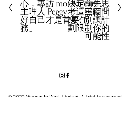
心，專訪 moi skincare
決定前先思
t
e
主理人 Peggy：「照顧
考這三個問
v
好自己才是首要任
題，別讓計
i
務」
劃限制你的
o
可能性
u
s
© 2023 Women In Work Limited. All rights reserved
Terms of use
Privacy Policy