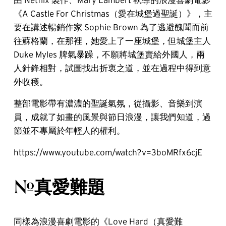
《A Castle For Christmas（愛在城堡過聖誕）》，主
要在講述暢銷作家 Sophie Brown 為了逃避醜聞而前
往蘇格蘭，在那裡，她愛上了一座城堡，但城堡主人
Duke Myles 脾氣暴躁，不願將城堡賣給外國人，兩
人針鋒相對，試圖找出折衷之道，並在過程中得到意
外收穫。
整部電影帶有濃濃的聖誕氣氛，從攝影、音樂到演
員，成就了如畫的風景與節日浪漫，讓我們知道，過
節並不專屬於年輕人的權利。
https://www.youtube.com/watch?v=3boMRfx6cjE
#真愛難題
同樣為浪漫喜劇電影的《Love Hard（真愛難