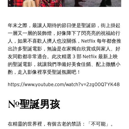
年末之際，最讓人期待的節日便是聖誕節，街上掛起
一層又一層的裝飾燈，好像降下了閃亮亮的祝福給行
人，如果不喜歡人擠人也沒關係，Netflix 每年都會推
出許多聖誕電影，無論是在家獨自欣賞或與家人、好
友同歡都非常適合。此次精選 3 部 Netflix 最新上映
的聖誕電影，就讓我們準備好美食佳餚、配上微醺小
酌，走入影像裡享受聖誕氛圍吧！
https://www.youtube.com/watch?v=2zg00Q7YK48
#聖誕男孩
在精靈的世界裡，有個古老的禁語：「不可能」。