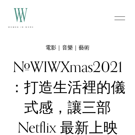
O
p
e
n
M
e
電影｜音樂｜藝術
n
u
#WIWXmas2021
：打造生活裡的儀
式感，讓三部
Netflix 最新上映