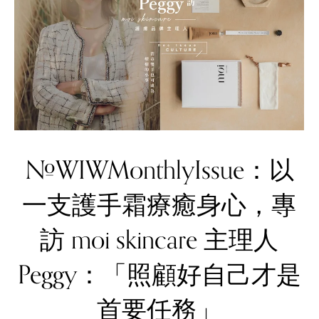
#WIWMonthlyIssue：以
一支護手霜療癒身心，專
訪 moi skincare 主理人
Peggy：「照顧好自己才是
首要任務」