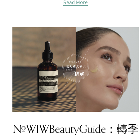
Read More
#WIWBeautyGuide：轉季