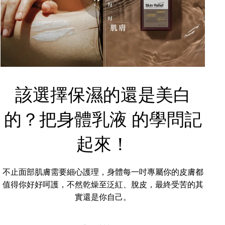
該選擇保濕的還是美白
的？把身體乳液 的學問記
起來！
不止面部肌膚需要細心護理，身體每一吋專屬你的皮膚都
值得你好好呵護，不然乾燥至泛紅、脫皮，最終受苦的其
實還是你自己。