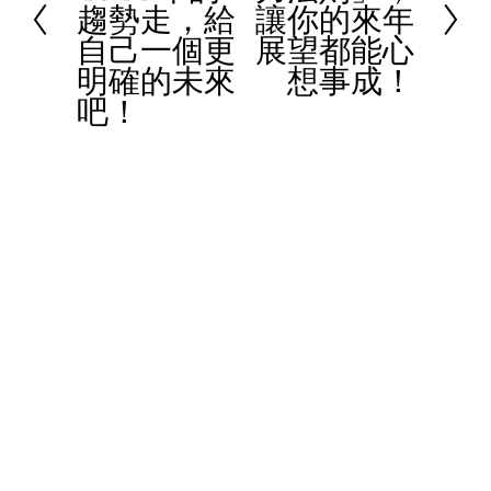
趨勢走，給
讓你的來年
v
x
自己一個更
展望都能心
i
t
明確的未來
想事成！
o
吧！
u
s
© 2023 Women In Work Limited. All rights reserved