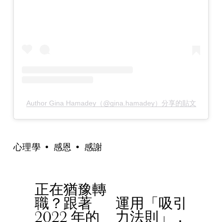
Author Gina Hamadey（@gina.hamadey）分享的貼文
心理學
感恩
感謝
正在猶豫轉
P
職？跟著
運用「吸引
r
N
2022 年的
力法則」，
e
e