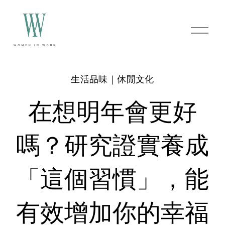
O
p
e
n
M
e
生活品味｜休閒文化
n
u
在想明年會更好
嗎？研究證實養成
「這個習慣」，能
有效增加你的幸福