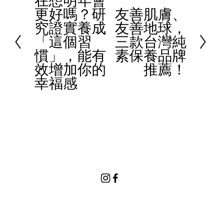
在想明年會
P
更好嗎？研
友善肌膚、
r
N
究證實養成
友善地球，
e
e
「這個習
三款台灣純
v
x
慣」，能有
素保養品牌
i
t
效增加你的
推薦！
o
幸福感
u
s
© 2023 Women In Work Limited. All rights reserved