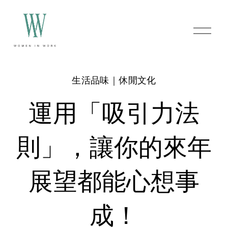
O
p
e
n
M
e
生活品味｜休閒文化
n
u
運用「吸引力法
則」，讓你的來年
展望都能心想事
成！