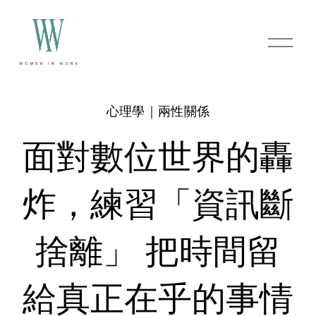
O
p
e
n
M
e
心理學｜兩性關係
n
u
面對數位世界的轟
炸，練習「資訊斷
捨離」 把時間留
給真正在乎的事情