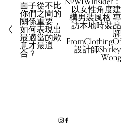
#WIWInsider：
N
面子從不比
P
以女性角度建
e
你們之間的
r
構男裝風格 專
x
關係重要，
e
訪本地時裝品
t
如何表現出
v
牌
最適當的歉
i
FromClothingOf
意才最適
o
設計師Shirley
合？
u
Wong
s