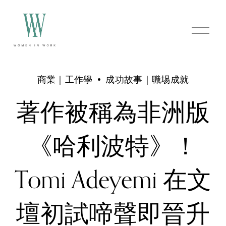
O
p
e
n
M
e
商業｜工作學
成功故事｜職埸成就
n
u
著作被稱為非洲版
《哈利波特》！
Tomi Adeyemi 在文
壇初試啼聲即晉升