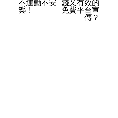
不運動不安
錢又有效的
o
樂！
免費平台宣
u
傳？
s