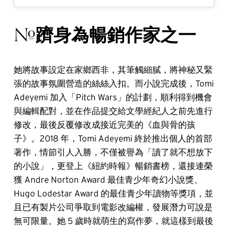
躋身為暢銷作家之一
#
她將故事設定在家鄉西非，其筆觸細膩，將神秘又緊
張的故事氛圍營造的絲絲入扣。而小說完成後，Tomi
Adeyemi 加入「Pitch Wars」的計劃，順利得到機會
與編輯配對，並在作品提交給文學經紀人之前先進行
修改，最後反覆修改成接近完美的《血與骨的孩
子》。2018 年，Tomi Adeyemi 終於推出個人的首部
著作，情節引人入勝，不僅被譽為「讀了就不想放下
的小說」，更登上《紐約時報》暢銷書榜，還接連榮
獲 Andre Norton Award 最佳青少年奇幻小說獎、
Hugo Lodestar Award 的最佳青少年讀物等獎項，並
且已有製片公司爭取到電影改編權，發展潛力可說是
無可限量。她 5 歲時就萌生的寫作夢，就這樣到最後