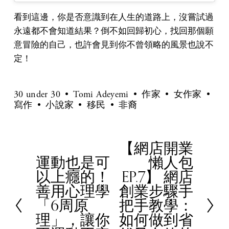
看到這邊，你是否意識到在人生的道路上，沒嘗試過
永遠都不會知道結果？倒不如回歸初心，找回那個願
意冒險的自己，也許會見到你不曾領略的風景也說不
定！
30 under 30
Tomi Adeyemi
作家
女作家
寫作
小說家
移民
非裔
【網店開業
N
運動也是可
懶人包
e
P
以上癮的！
EP.7】 網店
x
r
善用心理學
創業步驟手
t
e
「6周原
把手教學：
v
理」，讓你
如何做到省
i