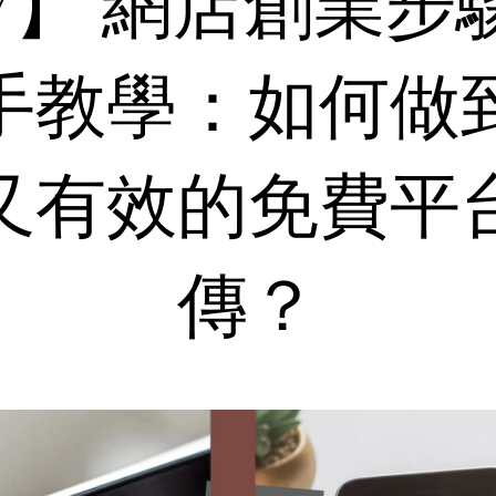
P.7】 網店創業步
手教學：如何做
又有效的免費平
傳？