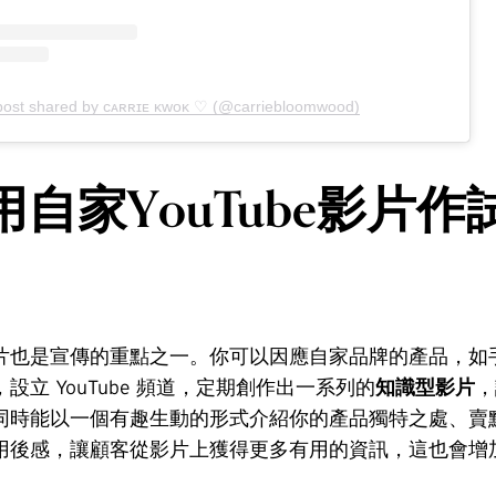
post shared by ᴄᴀʀʀɪᴇ ᴋᴡᴏᴋ ♡ (@carriebloomwood)
自家YouTube影片作
片也是宣傳的重點之一。你可以因應自家品牌的產品，如
設立 YouTube 頻道，定期創作出一系列的
知識型影片
，
同時能以一個有趣生動的形式介紹你的產品獨特之處、賣
用後感，讓顧客從影片上獲得更多有用的資訊，這也會增