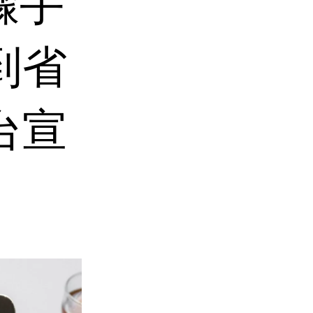
驟手
到省
台宣