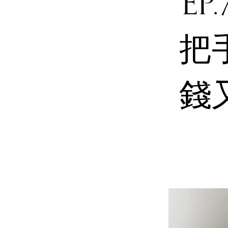
E
把
錢