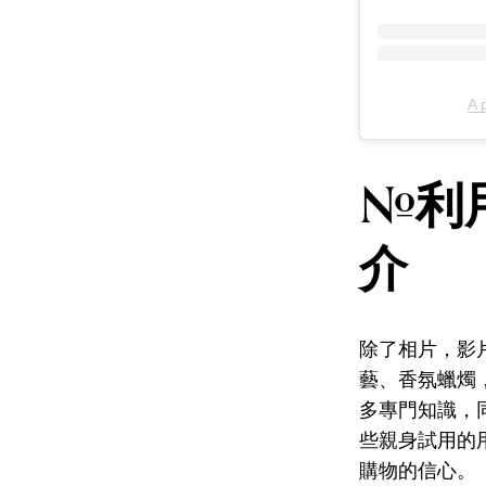
A 
#利用
介
除了相片，影
藝、香氛蠟燭，
多專門知識，
些親身試用的
購物的信心。