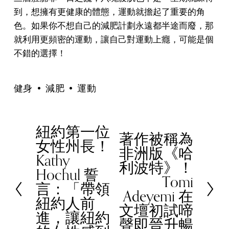
到，想擁有更健康的體態，運動就擔起了重要的角
色。如果你不想自己的減肥計劃永遠都半途而廢，那
就利用更頻密的運動，讓自己對運動上癮，可能是個
不錯的選擇！
健身
減肥
運動
紐約第一位
P
著作被稱為
N
女性州長！
r
非洲版《哈
e
Kathy
e
利波特》！
x
Hochul 誓
v
Tomi
t
言：「帶領
i
Adeyemi 在
紐約人前
o
文壇初試啼
進，讓紐約
u
聲即晉升暢
s