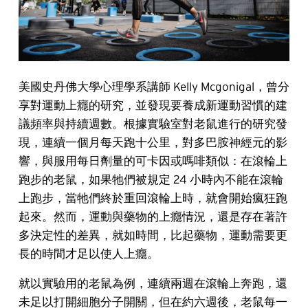
美國史丹佛大學心理學系講師 Kelly Mcgonigal，曾分
享對運動上癮的研究，並發現要養成新運動習慣的建
議頻率與持續週數。根據實驗室對老鼠進行的研究發
現，連續一個月每天跑十公里，對多巴胺神經元的影
響，與服用每日劑量的可卡因或嗎啡類似：在滾輪上
跑步的老鼠，如果牠們被規定 24 小時內不能在滾輪
上跑步，當牠們終於重回滾輪上時，就會開始瘋狂跑
起來。然而，運動與藥物的上癮情況，還是存在著許
多決定性的差異，就如時間，比起藥物，運動需要更
長的時間才足以使人上癮。
就以實驗用的老鼠為例，連續兩週在滾輪上奔跑，還
未足以打開細胞分子開關，但在約六週後，老鼠每一