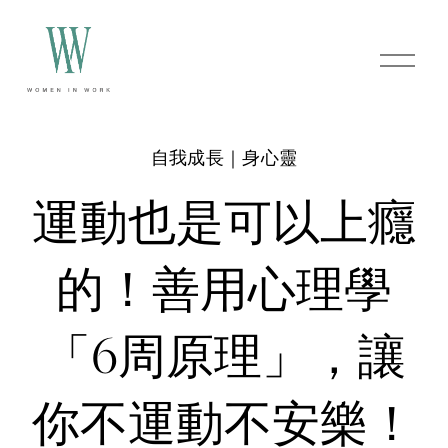
O
p
e
n
M
e
自我成長｜身心靈
n
u
運動也是可以上癮
的！善用心理學
「6周原理」，讓
你不運動不安樂！