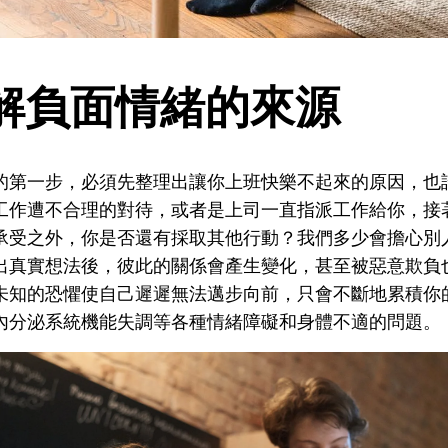
解負面情緒的來源
的第一步，必須先整理出讓你上班快樂不起來的原因，也
工作遭不合理的對待，或者是上司一直指派工作給你，接
承受之外，你是否還有採取其他行動？我們多少會擔心別
出真實想法後，彼此的關係會產生變化，甚至被惡意欺負
未知的恐懼使自己遲遲無法邁步向前，只會不斷地累積你
內分泌系統機能失調等各種情緒障礙和身體不適的問題。