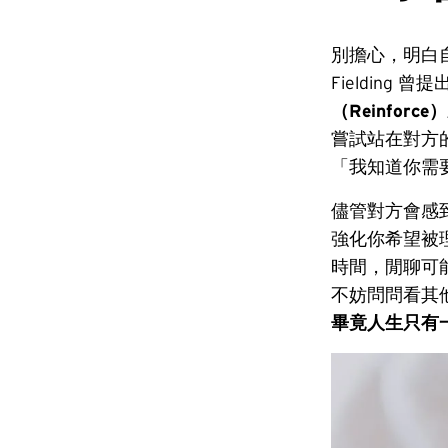
別擔心，明白
Fielding 曾提
（Reinforce）
嘗試站在對方
「我知道你需要
儘管對方會感
強化你希望被
時間，閒聊可
不妨問問看其
畢竟人生只有