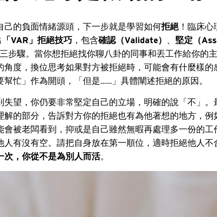
自己的負面情緒源頭，下一步就是學習如何
拒絕
！臨床心理
出
「VAR」拒絕技巧
，包含
確認（Validate）
、
堅定（Ass
三步驟。當你想拒絕找你聊八卦的同事和丟工作給你的
的角度，換位思考如果對方被拒絕時，可能會有什麼樣的
幫忙」作為開頭，「但是......」具體闡述拒絕的原因。
到失望，你仍要非常堅定自己的立場，明確的說「不」。
理解的部分，告訴對方你的拒絕也有為他著想的地方，例
能會被老闆看到，抑或是自己雖然無暇再處理多一份的工
他人有沒有空。請把自身放在第一順位，適時拒絕他人不
一次，你從不是為別人而活
。