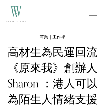
O
p
e
n
M
e
商業｜工作學
n
u
高材生為民運回流
《原來我》創辦人
Sharon ：港人可以
為陌生人情緒支援