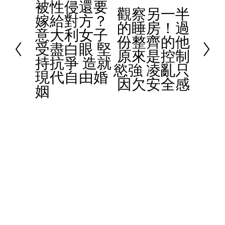
被性侵還要
P
觀察另一半
N
嫁給對方？
r
的睡房！過
e
意大利女子
e
份整齊的他
x
受盡白眼 堅
v
原來是控制
t
持抗爭 造就
i
慾強 凌亂只
現代自由婚
o
因欠安全感
姻
u
s