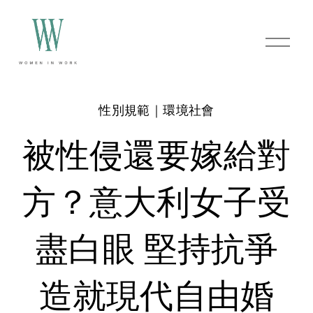
O
p
e
n
M
e
性別規範｜環境社會
n
u
被性侵還要嫁給對
方？意大利女子受
盡白眼 堅持抗爭
造就現代自由婚