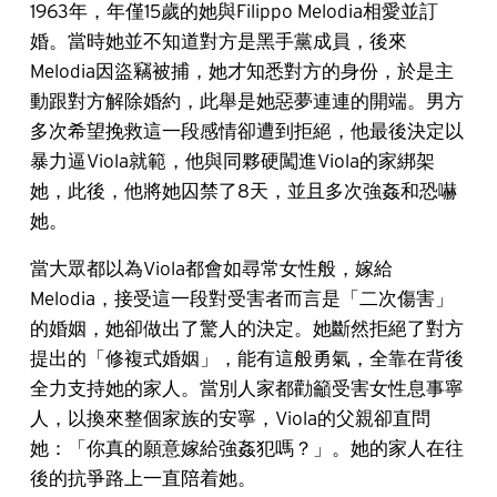
1963年，年僅15歲的她與Filippo Melodia相愛並訂
婚。當時她並不知道對方是黑手黨成員，後來
Melodia因盜竊被捕，她才知悉對方的身份，於是主
動跟對方解除婚約，此舉是她惡夢連連的開端。男方
多次希望挽救這一段感情卻遭到拒絕，他最後決定以
暴力逼Viola就範，他與同夥硬闖進Viola的家綁架
她，此後，他將她囚禁了8天，並且多次強姦和恐嚇
她。
當大眾都以為Viola都會如尋常女性般，嫁給
Melodia，接受這一段對受害者而言是「二次傷害」
的婚姻，她卻做出了驚人的決定。她斷然拒絕了對方
提出的「修複式婚姻」，能有這般勇氣，全靠在背後
全力支持她的家人。當別人家都勸籲受害女性息事寧
人，以換來整個家族的安寧，Viola的父親卻直問
她：「你真的願意嫁給強姦犯嗎？」。她的家人在往
後的抗爭路上一直陪着她。