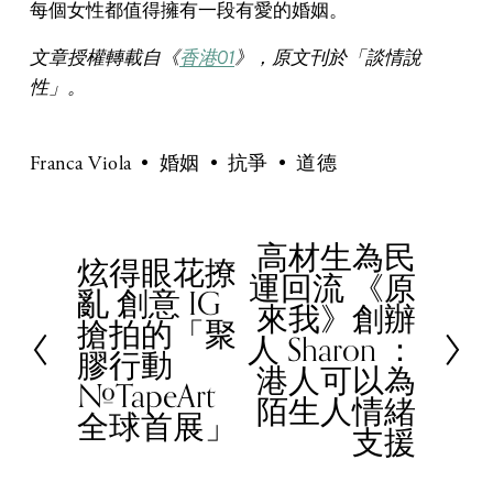
每個女性都值得擁有一段有愛的婚姻。
文章授權轉載自《
香港01
》，原文刊於「談情說
性」。
Franca Viola
婚姻
抗爭
道德
高材生為民
N
炫得眼花撩
P
運回流 《原
e
亂 創意 IG
r
來我》創辦
x
搶拍的「聚
e
人 Sharon ：
t
膠行動
v
港人可以為
#TapeArt
i
陌生人情緒
全球首展」
o
支援
u
s