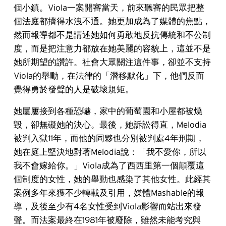
個小鎮。Viola一案開審當天，前來聽審的民眾把整
個法庭都擠得水洩不通。她更加成為了媒體的焦點，
然而報導都不是講述她如何勇敢地反抗傳統和不公制
度，而是把注意力都放在她美麗的容貌上，這並不是
她所期望的讚許。社會大眾關注這件事，卻並不支持
Viola的舉動，在法律的「潛移默化」下，他們反而
覺得勇於發聲的人是破壞規矩。
她屢屢接到各種恐嚇，家中的葡萄園和小屋都被燒
毀，卻無礙她的決心。最後，她訴訟得直，Melodia
被判入獄11年，而他的同夥也分別被判處4年刑期，
她在庭上堅決地對著Melodia說：「我不愛你，所以
我不會嫁給你。」Viola成為了西西里第一個顛覆這
個制度的女性，她的舉動也感染了其他女性。此經其
案例多年來獲不少轉載及引用，媒體Mashable的報
導，及後至少有4名女性受到Viola影響而站出來發
聲。而法案最終在1981年被廢除，雖然未能考究與