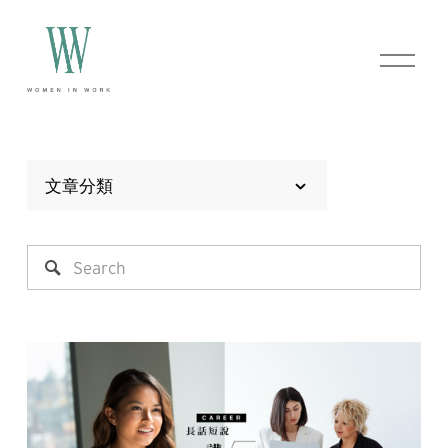
O
p
e
n
M
e
n
文章分類
u