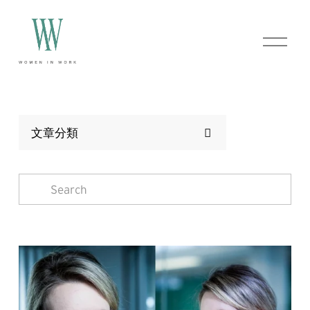
O
p
e
n
M
e
n
u
文章分類