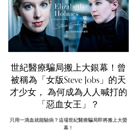
世紀醫療騙局搬上大銀幕！曾
被稱為「女版Steve Jobs」的天
才少女， 為何成為人人喊打的
「惡血女王」？
只用一滴血就能驗病？這場世紀醫療騙局即將搬上大螢
幕！