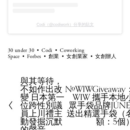
Codi（@codiwork）分享的貼文
30 under 30
Codi
Coworking
Space
Forbes
創業
女創業家
女創辦人
與其等待，
P
不如作出改
#WIWGiveaway
r
N
變 日本第一
WIW 攜手本地
e
e
位跨性別議
眾手袋品牌JÚNE
v
x
員上川禮主
送出精選手袋（
i
t
動發掘沉默
額：5個
o
的聲音
u