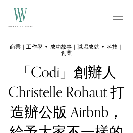
O
p
e
n
M
e
商業｜工作學
成功故事｜職埸成就
科技｜
n
創業
u
「Codi」創辦人
Christelle Rohaut 打
造辦公版 Airbnb，
給予大家不一樣的