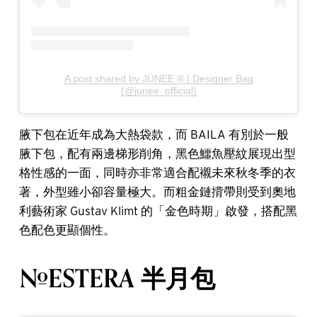
A post shared by JÚNEE ® | Designer Bag
(@junee_official)
腋下包在近年成為大熱袋款，而 BAILA 有別於一般
腋下包，配有兩邊梯形削角，黑色鱷魚壓紋展現出型
格性感的一面，同時亦非常適合配襯未來秋冬季的衣
著，外型雖小卻容量極大。而粗金鏈揹帶則受到奧地
利藝術家 Gustav Klimt 的「金色時期」啟發，搭配黑
色配色更顯個性。
#ESTERA 半月包