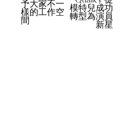
予大家不一
u
模特兒成功
樣的工作空
s
轉型為演員
間
新星