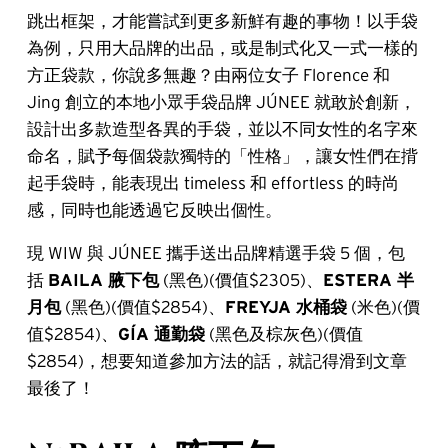
跳出框架，才能嘗試到更多新鮮有趣的事物！以手袋
為例，只用大品牌的出品，或是制式化又一式一樣的
方正袋款，你說多無趣？由兩位女子 Florence 和
Jing 創立的本地小眾手袋品牌 JÚNEE 就敢於創新，
設計出多款造型各異的手袋，並以不同女性的名字來
命名，賦予每個袋款獨特的「性格」，讓女性們在揹
起手袋時，能表現出 timeless 和 effortless 的時尚
感，同時也能透過它反映出個性。
現 WIW 與 JÚNEE 攜手送出品牌精選手袋 5 個，包
括
BAILA 腋下包
(黑色)(價值$2305)、
ESTERA 半
月包
(黑色)(價值$2854)、
FREYJA 水桶袋
(米色)(價
值$2854)、
GÍA 通勤袋
(黑色及棕灰色)(價值
$2854)，想要知道參加方法的話，就記得滑到文章
最後了！