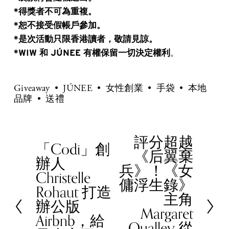
*得獎者不可為重複。
*恕不接受假帳戶參加。
*是次活動只限香港讀者，敬請見諒。
*WIW 和 JÚNEE 有權保留一切決定權利
。
Giveaway
JÚNEE
女性創業
手袋
本地
品牌
送禮
評分超越
N
「Codi」創
P
《后翼棄
e
辦人
r
兵》！《女
x
Christelle
e
傭浮生錄》
t
Rohaut 打造
v
主角
辦公版
i
Margaret
Airbnb，給
o
Qualley 從