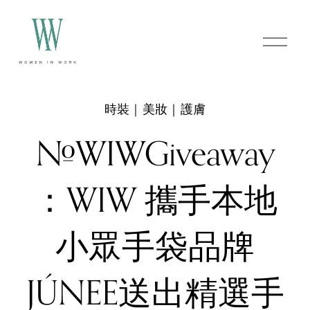
O
p
e
n
M
e
時裝｜美妝｜護膚
n
u
#WIWGiveaway
：WIW 攜手本地
小眾手袋品牌
JÚNEE送出精選手