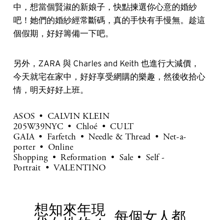
中，想當個賢淑的新娘子，快點揀選你心意的婚紗
吧！她們的婚紗經常斷碼，真的手快有手慢無。趁這
個假期，好好籌備一下吧。
另外，ZARA 與 Charles and Keith 也進行大減價，
今天就宅在家中，好好享受網購的樂趣，然後收拾心
情，明天好好上班。
ASOS
CALVIN KLEIN
205W39NYC
Chloé
CULT
GAIA
Farfetch
Needle & Thread
Net-a-
porter
Online
Shopping
Reformation
Sale
Self -
Portrait
VALENTINO
想知來年現
P
每個女人都
N