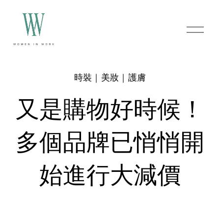
O
p
e
n
M
e
時裝｜美妝｜護膚
n
u
又是購物好時候！
多個品牌已悄悄開
始進行大減價