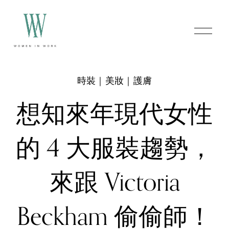
O
p
e
n
M
e
時裝｜美妝｜護膚
n
u
想知來年現代女性
的 4 大服裝趨勢，
來跟 Victoria
Beckham 偷偷師！