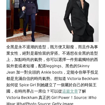
全黑是永不退潮的造型，既方便又顯瘦，而且作為事
業女性，絕對是最恰當的穿搭。不過想在全黑的造型
上，加點時尚的氣勢，你可以選擇一件剪裁獨特的西
裝外套或者短褸，配搭leggings、黑色的Skinny
Jean 加一對尖頭的 Ankle boots，定能令你舉手投足
都是充滿自信的時尚氣勢。
想知道
Victoria Beckham
如何從 Spice Girl 到她建立了一個屬於自己的時裝王
國，在時尚界占一席位？可以從
這篇文章
了解
Victoria Beckham 真正的 Girl Power！
Source: Who
Wear What
Photo Source: Getty Image