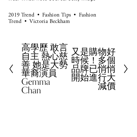
2019 Trend
Fashion Tips
Fashion
Trend
Victoria Beckham
高學歷 敢言
P
又是購物好
N
自主 熱心慈
r
時候！多個
e
善 她是大勢
e
品牌已悄悄
x
華裔演員
v
開始進行大
t
Gemma
i
減價
Chan
o
u
s