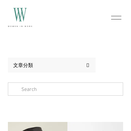
O
p
e
n
M
e
n
u
文章分類