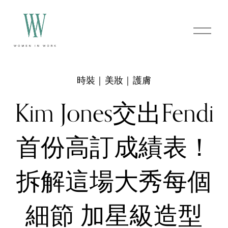
O
p
e
n
M
e
時裝｜美妝｜護膚
n
u
Kim Jones交出Fendi
首份高訂成績表！
拆解這場大秀每個
細節 加星級造型