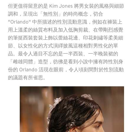
但更值得留意的是 Kim Jones 將男女裝的風格與細節
調和，呈現出「無性別」的時尚概念，切合
"Orlando" 中所描述的性別流動意識，例如在褲裝上
用上溫柔的絲質布料及加入低胸剪裁、在帶剛烈感覺
的筆挺西裝套裝上飾以蕾絲花邊、印花刺繡等柔美細
節、以女性化的方式演繹披風這種相對男性化的單
品。最令人過目不忘的是一半西裝、一半晚裝裙的
「雌雄同體」造型，彷彿是看到小說中擁有跨性別身
份的 Orlando 活現在眼前，令人頃刻間對於性別流動
的議題有所省思。