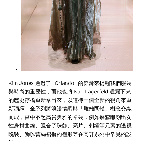
Kim Jones 通過了 "Orlando" 的節錄來提醒我們服裝
與時尚的重要性，而他也將 Karl Lagerfeld 遺漏下來
的歷史存檔重新拿出來，以這樣一個全新的視角來重
新演繹。全系列將浪漫情調與「雌雄同體」概念交織
而成，當中不乏高貴典雅的裙裝，例如幾套雕刻出女
性身材曲線、混合了珠飾、亮片、刺繡等元素的透視
晚裝、飾以蕾絲裙擺的禮服等在高訂系列中常見的設