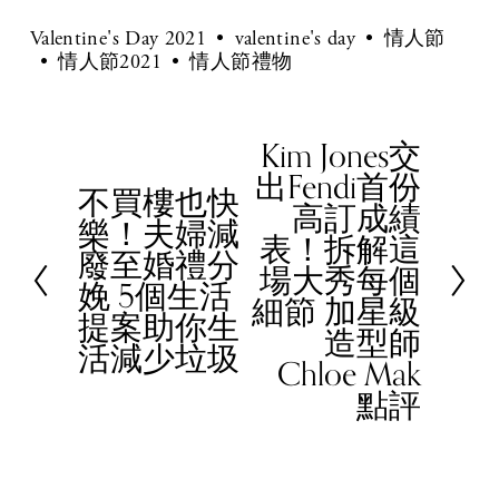
Valentine's Day 2021
valentine's day
情人節
情人節2021
情人節禮物
Kim Jones交
N
出Fendi首份
e
不買樓也快
P
高訂成績
x
樂！夫婦減
r
表！拆解這
t
廢至婚禮分
e
場大秀每個
娩 5個生活
v
細節 加星級
提案助你生
i
造型師
活減少垃圾
o
Chloe Mak
u
點評
s