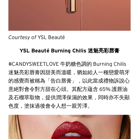
Courtesy of
YSL Beauté
YSL Beauté Burning Chilis 迷魅亮彩唇膏
#CANDYSWEETLOVE 牛奶糖色調的 Burning Chilis
迷魅亮彩唇膏因甜美而溫暖，猶如給人一種戀愛萌牙
的感覺而被稱為「告白唇膏」，以此當成禮物訴說心
意絕對會令對方甜在心頭。其配方蘊含 65%
護唇油
及石榴萃取物，提供潤澤保濕的效果，同時亦不失顯
色度，塗抹過後會令人想一親芳澤。