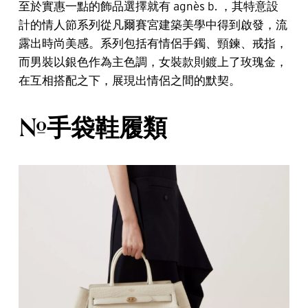
至於實惠一點的飾品選擇就有 agnès b. ，其特意設
計的情人節系列從凡爾賽宮建築美學中得到啟發，流
露出時尚美感。系列包括有情侶手鐲、頸鍊、戒指，
而男裝以銀色作為主色調，女裝款則鍍上了玫瑰金，
在互相搭配之下，展現出情侶之間的默契。
#手袋鞋履類