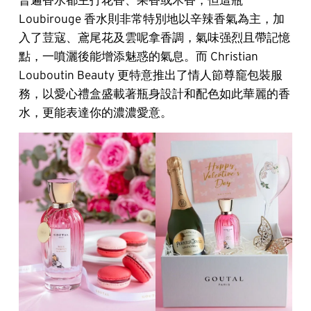
Loubirouge 香水則非常特別地以辛辣香氣為主，加
入了荳寇、鳶尾花及雲呢拿香調，氣味强烈且帶記憶
點，一噴灑後能增添魅惑的氣息。而 Christian
Louboutin Beauty 更特意推出了情人節尊竉包裝服
務，以愛心禮盒盛載著瓶身設計和配色如此華麗的香
水，更能表達你的濃濃愛意。