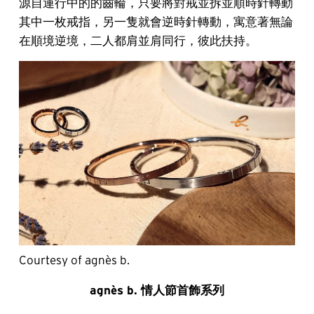
源自運行中的的齒輪，只要將對戒並拆並順時針轉動
其中一枚戒指，另一隻就會逆時針轉動，寓意著無論
在順境逆境，二人都肩並肩同行，彼此扶持。
Courtesy of agnès b.
agnès b. 情人節首飾系列