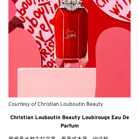
Courtesy of
Christian Louboutin Beauty
Christian Louboutin Beauty Loubirouge Eau De
Parfum
普遍香水都主打花香、果香或木香，但這瓶