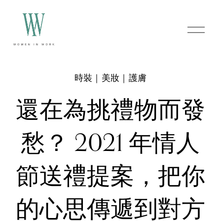
O
p
e
n
M
e
時裝｜美妝｜護膚
n
u
還在為挑禮物而發
愁？ 2021 年情人
節送禮提案，把你
的心思傳遞到對方