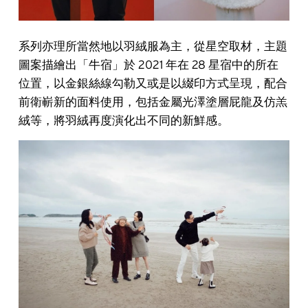
系列亦理所當然地以羽絨服為主，從星空取材，主題
圖案描繪出「牛宿」於 2021 年在 28 星宿中的所在
位置，以金銀絲線勾勒又或是以綴印方式呈現，配合
前衛嶄新的面料使用，包括金屬光澤塗層屁龍及仿羔
絨等，將羽絨再度演化出不同的新鮮感。