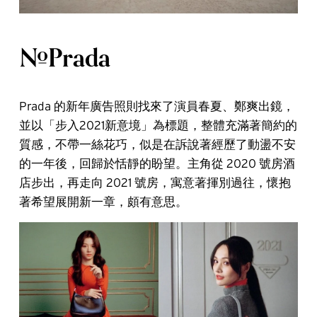
#Prada
Prada 的新年廣告照則找來了演員春夏、鄭爽出鏡，
並以「步入2021新意境」為標題，整體充滿著簡約的
質感，不帶一絲花巧，似是在訴說著經歷了動盪不安
的一年後，回歸於恬靜的盼望。主角從 2020 號房酒
店步出，再走向 2021 號房，寓意著揮別過往，懷抱
著希望展開新一章，頗有意思。