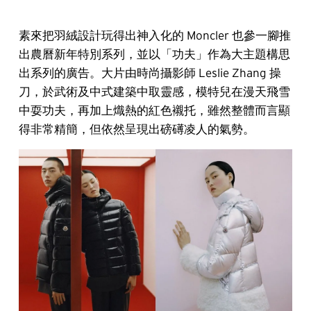
素來把羽絨設計玩得出神入化的 Moncler 也參一腳推
出農曆新年特別系列，並以「功夫」作為大主題構思
出系列的廣告。大片由時尚攝影師 Leslie Zhang 操
刀，於武術及中式建築中取靈感，模特兒在漫天飛雪
中耍功夫，再加上熾熱的紅色襯托，雖然整體而言顯
得非常精簡，但依然呈現出磅礡凌人的氣勢。