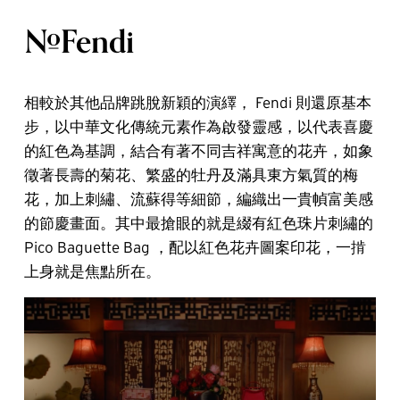
#Fendi
相較於其他品牌跳脫新穎的演繹， Fendi 則還原基本
步，以中華文化傳統元素作為啟發靈感，以代表喜慶
的紅色為基調，結合有著不同吉祥寓意的花卉，如象
徵著長壽的菊花、繁盛的牡丹及滿具東方氣質的梅
花，加上刺繡、流蘇得等細節，編織出一貴幀富美感
的節慶畫面。其中最搶眼的就是綴有紅色珠片刺繡的
Pico Baguette Bag ，配以紅色花卉圖案印花，一掯
上身就是焦點所在。