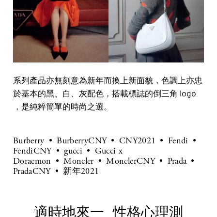
系列產品亦無刻意為新年而換上新面貌，色調上亦忠
於基本的黑、白、灰配色，搭載標誌的倒三角 logo
，是純粹簡單的時尚之選。
Burberry
BurberryCNY
CNY2021
Fendi
FendiCNY
gucci
Gucci x
Doraemon
Moncler
MonclerCNY
Prada
PradaCNY
新年2021
適時地來一
性格心理測
P
N