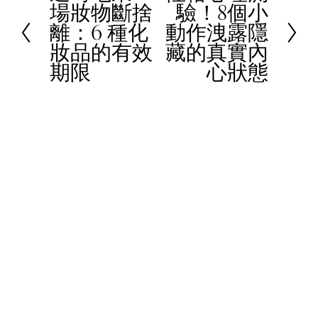
場妝物斷捨
驗！8個小
r
e
離：6 種化
動作洩露隱
e
x
妝品的有效
藏的真實內
v
t
期限
心狀態
i
o
u
s