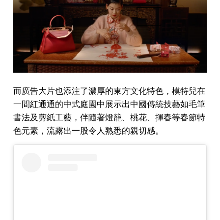
而廣告大片也添注了濃厚的東方文化特色，模特兒在
一間紅通通的中式庭園中展示出中國傳統技藝如毛筆
書法及剪紙工藝，伴隨著燈籠、桃花、揮春等春節特
色元素，流露出一股令人熟悉的親切感。