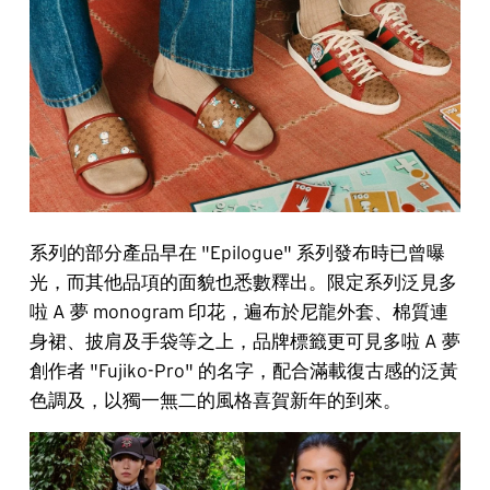
系列的部分產品早在 "Epilogue" 系列發布時已曾曝
光，而其他品項的面貌也悉數釋出。限定系列泛見多
啦 A 夢 monogram 印花，遍布於尼龍外套、棉質連
身裙、披肩及手袋等之上，品牌標籤更可見多啦 A 夢
創作者 "Fujiko-Pro" 的名字，配合滿載復古感的泛黃
色調及，以獨一無二的風格喜賀新年的到來。