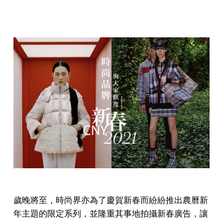
歲晚將至，時尚界亦為了慶賀新春而紛紛推出農曆新
年主題的限定系列，並隆重其事地拍攝新春廣告，讓