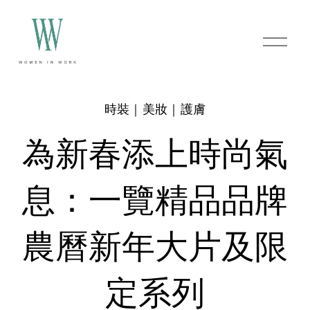
O
p
e
n
M
e
時裝｜美妝｜護膚
n
u
為新春添上時尚氣
息：一覽精品品牌
農曆新年大片及限
定系列