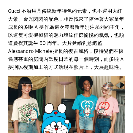
Gucci 不沿用具傳統新年特色的元素，也不運用大紅
大紫、金光閃閃的配色，相反找來了陪伴著大家童年
成長的多啦 A 夢作為這次農曆新年別注系列的主角，
以這隻可愛機械貓的魅力增添佳節愉悅的氣氛，也順
道慶祝其誕生 50 周年。大片延續創意總監
Alessandro Michele 擅長的復古風格，模特兒們在懷
舊感甚重的房間內歡度日常的每一個時刻，而多啦 A
夢則以後期加工的方式活現在照片上，大展趣味性。