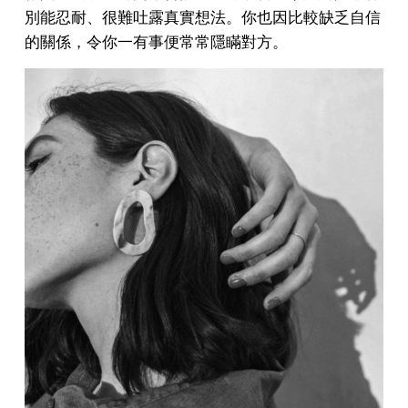
別能忍耐、很難吐露真實想法。你也因比較缺乏自信
的關係，令你一有事便常常隱瞞對方。