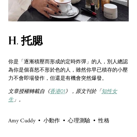
H. 托腮
你是「逐漸積壓而形成的定時炸彈」的人，別人總認
為你是個喜怒不形於色的人，雖然你早已積存的小壓
力不會即場發作，但還是有機會突然爆發。
文章授權轉載自《
香港01
》，原文刊於「
知性女
生
」。
Amy Cuddy
小動作
心理測驗
性格