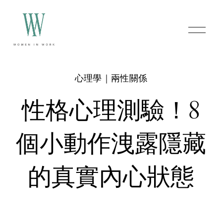
O
p
e
n
M
e
心理學｜兩性關係
n
u
性格心理測驗！8
個小動作洩露隱藏
的真實內心狀態