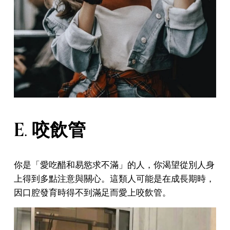
E. 咬飲管
你是「愛吃醋和易慾求不滿」的人，你渴望從別人身
上得到多點注意與關心。這類人可能是在成長期時，
因口腔發育時得不到滿足而愛上咬飲管。