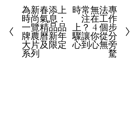
為新春添上
時常無法專
P
N
時尚氣息：
注在工作
r
e
一覽精品品
上？ 4 個步
e
x
牌農曆新年
驟讓你從分
v
t
大片及限定
心到心無旁
i
系列
騖
o
u
s