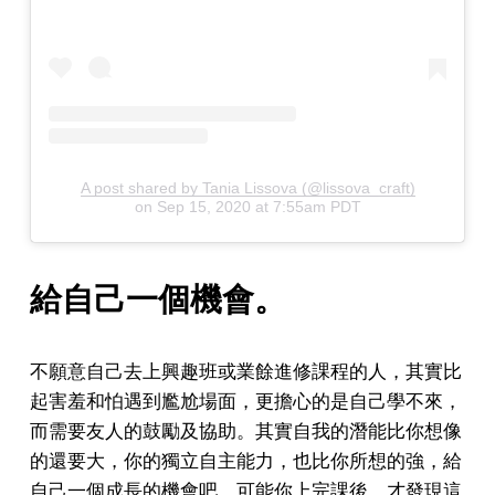
A post shared by Tania Lissova (@lissova_craft)
on
Sep 15, 2020 at 7:55am PDT
給自己一個機會。
不願意自己去上興趣班或業餘進修課程的人，其實比
起害羞和怕遇到尷尬場面，更擔心的是自己學不來，
而需要友人的鼓勵及協助。其實自我的潛能比你想像
的還要大，你的獨立自主能力，也比你所想的強，給
自己一個成長的機會吧。可能你上完課後，才發現這