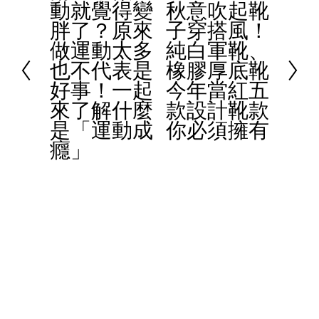
動就覺得變
秋意吹起靴
r
N
胖了？原來
子穿搭風！
e
e
做運動太多
純白軍靴、
v
x
也不代表是
橡膠厚底靴
i
t
好事！一起
今年當紅五
o
來了解什麼
款設計靴款
u
是「運動成
你必須擁有
s
癮」