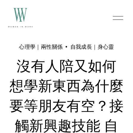
O
p
e
n
M
e
心理學｜兩性關係
自我成長｜身心靈
n
u
沒有人陪又如何
想學新東西為什麼
要等朋友有空？接
觸新興趣技能 自