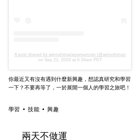
A post shared by aiinoshima/aiyamamoto (@aiinoshima)
on
Sep 21, 2020 at 5:34am PDT
你最近又有沒有遇到什麼新興趣，想認真研究和學習
一下？不要再等了，一於展開一個人的學習之旅吧！
學習
技能
興趣
兩天不做運
P