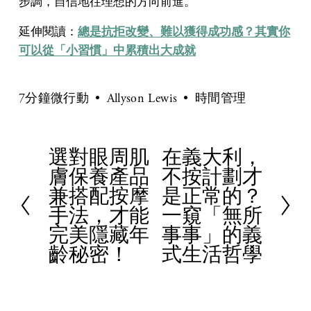
步調，自信地往理想的方向前進。
延伸閱讀：
總是抗拒改變、難以獲得成功感？其實你
可以從「小習慣」中累積出大成就
7分鐘微行動
Allyson Lewis
時間管理
選對眼周肌
在義大利，
P
N
膚保養產品
不按計劃才
r
e
兼搭配按摩
是正常的？
e
x
手法，才能
一窺「無所
v
t
完美隱藏年
事事」的義
i
齡秘密！
式生活哲學
o
u
s