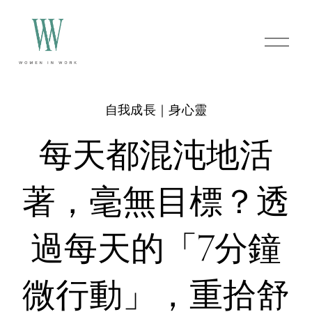
O
p
e
n
M
e
自我成長｜身心靈
n
u
每天都混沌地活
著，毫無目標？透
過每天的「7分鐘
微行動」，重拾舒