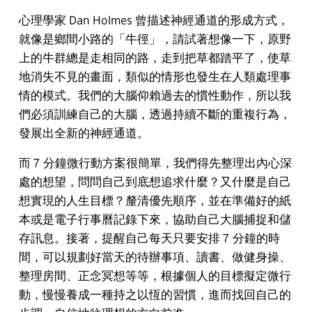
心理學家 Dan Holmes 曾描述神經通道的形成方式，
就像是鄉間小路的「牛徑」，請試著想像一下，原野
上的牛群總是走相同的路，走到把草都踏平了，使草
地消失不見的畫面，類似的情形也發生在人類處理事
情的模式。我們的大腦仰賴過去的慣性動作，所以我
們必須訓練自己的大腦，透過持續不斷的重複行為，
發展出全新的神經通道。
而 7 分鐘微行動方案很簡單，我們得先整理出內心深
處的想望，問問自己到底想追求什麼？又什麼是自己
想實現的人生目標？釐清優先順序，並在準備好的紙
本或是電子行事曆記錄下來，協助自己大腦捕捉和儲
存訊息。接著，提醒自己每天只要安排 7 分鐘的時
間，可以規劃好當天的待辦事項、讀書、做健身操、
整理房間、正念冥想等等，根據個人的目標擬定微行
動，慢慢養成一種持之以恆的習慣，進而找回自己的