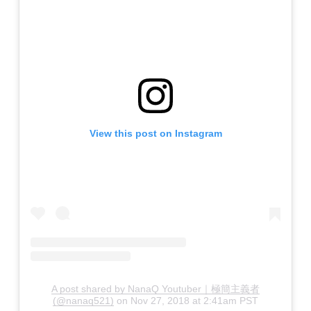
View this post on Instagram
A post shared by NanaQ Youtuber｜極簡主義者
(@nanaq521)
on
Nov 27, 2018 at 2:41am PST