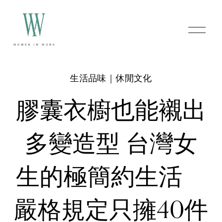
O
p
e
n
M
e
生活品味｜休閒文化
n
u
膠囊衣櫥也能襯出
多變造型 台灣女
生的極簡約生活
嚴格規定只擁40件