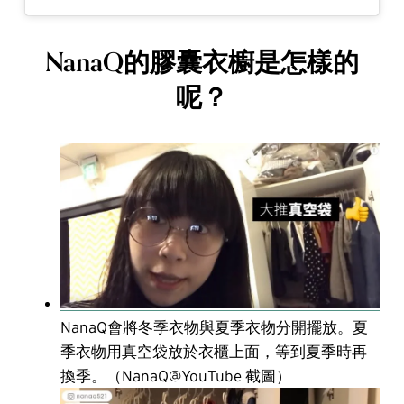
NanaQ的膠囊衣櫥是怎樣的
呢？
NanaQ會將冬季衣物與夏季衣物分開擺放。夏
季衣物用真空袋放於衣櫃上面，等到夏季時再
換季。（NanaQ@YouTube 截圖）