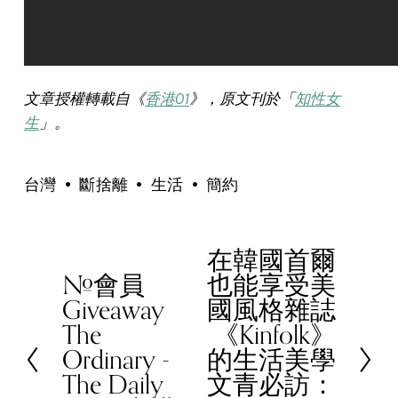
文章授權轉載自《
香港01
》，原文刊於「
知性女
生
」。
台灣
斷捨離
生活
簡約
在韓國首爾
N
#會員
也能享受美
e
P
Giveaway
國風格雜誌
x
r
The
《Kinfolk》
t
e
Ordinary -
的生活美學
v
The Daily
文青必訪：
i