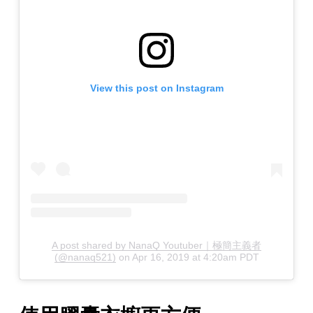
View this post on Instagram
A post shared by NanaQ Youtuber｜極簡主義者
(@nanaq521)
on
Apr 16, 2019 at 4:20am PDT