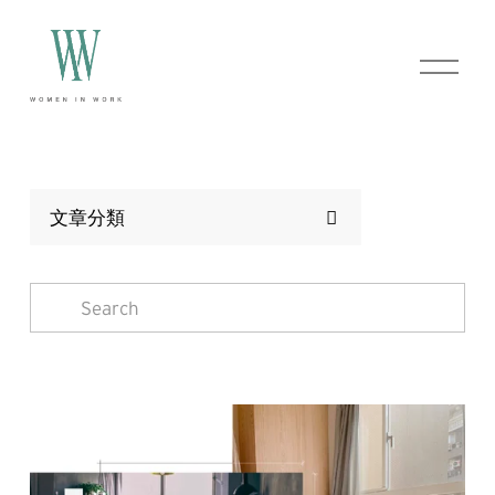
O
p
e
n
M
e
n
u
文章分類