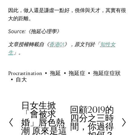
因此，做人還是謙虛一點好，僥倖與天才，其實有很
大的距離。
Source:《拖延心理學》
文章授權轉載自《
香港01
》，原文刊於「
知性女
生
」。
Procrastination
拖延
拖延症
拖延症症狀
自大
日女生掀
P
回顧2019的
N
「會被求
r
四分之三時
e
婚」唇色熱
e
間，你過得
x
潮 原來是這
v
如何？
t