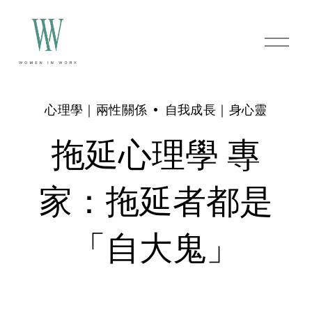
O
p
e
n
M
e
心理學｜兩性關係
自我成長｜身心靈
n
u
拖延心理學 專
家：拖延者都是
「自大鬼」