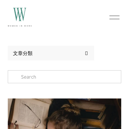
O
p
e
n
M
e
n
文章分類
u