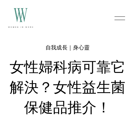
O
p
e
n
M
e
自我成長｜身心靈
n
u
女性婦科病可靠它
解決？女性益生菌
保健品推介！