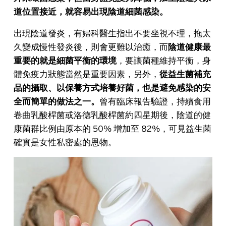
道位置接近，就容易出現陰道細菌感染。
出現陰道發炎，有婦科醫生指出不要坐視不理，拖太
久變成慢性發炎後，則會更難以治癒，而
陰道健康最
重要的就是細菌平衡的環境
，要讓菌種維持平衡，身
體免疫力狀態當然是重要因素，另外，
從益生菌補充
品的攝取、以保養方式培養好菌，也是避免感染的安
全而簡單的做法之一。
曾有臨床報告驗證，持續食用
卷曲乳酸桿菌或洛德乳酸桿菌約四星期後，陰道的健
康菌群比例由原本的 50% 增加至 82%，可見益生菌
確實是女性私密處的恩物。