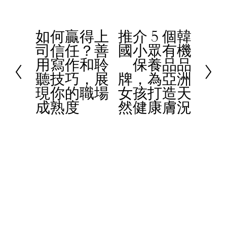
如何贏得上
推介 5 個韓
P
N
司信任？善
國小眾有機
r
e
用寫作和聆
保養品品
e
x
聽技巧，展
牌，為亞洲
v
t
現你的職場
女孩打造天
i
成熟度
然健康膚況
o
u
s