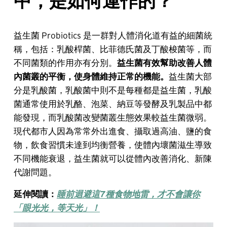
中，是如何運作的？
益生菌 Probiotics 是一群對人體消化道有益的細菌統
稱，包括：乳酸桿菌、比菲德氏菌及丁酸梭菌等，而
不同菌類的作用亦有分別。
益生菌有效幫助改善人體
內菌叢的平衡，使身體維持正常的機能。
益生菌大部
分是乳酸菌，乳酸菌中則不是每種都是益生菌，乳酸
菌通常使用於乳酪、泡菜、納豆等發酵及乳製品中都
能發現，而乳酸菌改變菌叢生態效果較益生菌微弱。
現代都市人因為常常外出進食、攝取過高油、鹽的食
物，飲食習慣未達到均衡營養，使體內壞菌滋生導致
不同機能衰退，益生菌就可以從體內改善消化、新陳
代謝問題。
延伸閱讀：
睡前迴避這7種食物地雷，才不會讓你
「眼光光，等天光」！