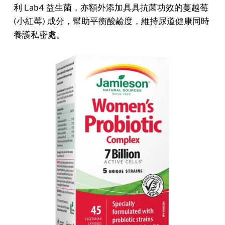
利 Lab4 益生菌，亦額外添加具具抗菌功效的蔓越莓
(小紅莓) 成分，幫助平衡酸鹼度，維持尿道健康同時
養護私密處。